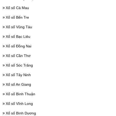
Xổ số Cà Mau
Xổ số Bến Tre
Xổ số Vũng Tàu
Xổ số Bạc Liêu
Xổ số Đồng Nai
Xổ số Cần Thơ
Xổ số Sóc Trăng
Xổ số Tây Ninh
Xổ số An Giang
Xổ số Bình Thuận
Xổ số Vĩnh Long
Xổ số Bình Dương