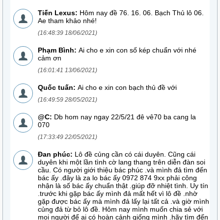
Tiến Lexus:
Hôm nay đề 76. 16. 06. Bạch Thủ lô 06.
Ae tham khảo nhé!
(16:48:39 18/06/2021)
Phạm Bình:
Ai cho e xin con số kép chuẩn với nhé
cảm ơn
(16:01:41 13/06/2021)
Quốc tuấn:
Ai cho e xin con bạch thủ đề với
(16:49:59 28/05/2021)
@C:
Db hom nay ngay 22/5/21 đê vê70 ba cang la
070
(17:33:49 22/05/2021)
Đan phúc:
Lô đề củng cần có cái duyên. Cũng cái
duyên khi một lần tình cờ lang thang trên diễn đàn soi
cầu. Có người giới thiệu bác phúc .và mình đả tìm đến
bác ấy .đây là za lo bác ấy 0972 874 9xx phải công
nhận là số bác ấy chuẩn thật .giúp đỡ nhiệt tình. Uy tín
.trước khi gặp bác ấy mình đả mất hết vì lô đề .nhờ
gặp được bác ấy mà mình đả lấy lại tất cả .và giờ mình
củng đả từ bỏ lô đề. Hôm nay mình muốn chia sẻ với
mọi người để ai có hoàn cảnh giống mình .hãy tìm đến