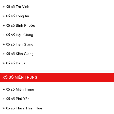
Xổ số Trà Vinh
Xổ số Long An
Xổ số Bình Phước
Xổ số Hậu Giang
Xổ số Tiền Giang
Xổ số Kiên Giang
Xổ số Đà Lạt
XỔ SỐ MIỀN TRUNG
Xổ số Miền Trung
Xổ số Phú Yên
Xổ số Thừa Thiên Huế