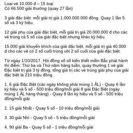
Loại vé 10.000 đ – 15 loại
Có 66.500 giải thưởng (quay 27 lần)
3 giải đặc biệt: mỗi giải trị giá 1.000.000.000 đồng. Quay 1 lần 5
số và 3 ký hiệu.
12 giải phụ của giải đặc biệt, mỗi giải trị giá 20.000.000 đ cho các
vé trúng cả 5 số của giải đặc biệt nhưng khác ký hiệu.
15.000 giải khuyến khích của giải đặc biệt, mỗi giải trị giá 40.000
đ cho các vé có 2 số cuối trùng với 2 số cuối của giải đặc biệt.
Từ ngày 1/10/2017, Hội đồng xổ số kiến thiết miền Bắc phát hành
thí điểm: Thứ ba và Thứ năm hàng tuần, quay thưởng 1 vé giải
Đặc biệt trị giá 3 tỷ đồng, tổng giá trị các vé trúng giải phụ của giải
đặc biệt là 210 triệu đồng.
1. 6 giải Đặc Biệt (các ngày không phải mùng 1 ÂL) - Quay 6 lần
ký hiệu và 5 số - 500 triệu đồng/mỗi giải 8 giải Đặc Biệt (ngày
mùng 1 ÂL hàng tháng) - Quay 8 lần ký hiệu và 5 số - 500 triệu
đồng/mỗi giải
2. 15 giải Nhất - Quay 5 số - 10 triệu đồng/mỗi giải
3. 30 giải Nhì - Quay 5 số - 5 triệu đồng/mỗi giải
4. 90 giải Ba - Quay 5 số - 1 triệu đồng/mỗi giải