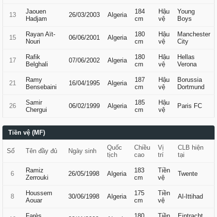
Jaouen
184
Hậu
Young
13
26/03/2003
Algeria
Hadjam
cm
vệ
Boys
Rayan Aït-
180
Hậu
Manchester
15
06/06/2001
Algeria
Nouri
cm
vệ
City
Rafik
180
Hậu
Hellas
17
07/06/2002
Algeria
Belghali
cm
vệ
Verona
Ramy
187
Hậu
Borussia
21
16/04/1995
Algeria
Bensebaini
cm
vệ
Dortmund
Samir
185
Hậu
26
06/02/1999
Algeria
Paris FC
Chergui
cm
vệ
Tiền vệ (MF)
Quốc
Chiều
Vị
CLB hiện
Số
Tên đầy đủ
Ngày sinh
tịch
cao
trí
tại
Ramiz
183
Tiền
6
26/05/1998
Algeria
Twente
Zerrouki
cm
vệ
Houssem
175
Tiền
8
30/06/1998
Algeria
Al-Ittihad
Aouar
cm
vệ
Farès
180
Tiền
Eintracht