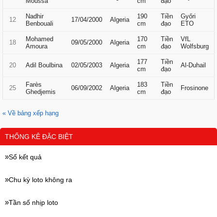
Moussa
cm
đạo
Nadhir
190
Tiền
Győri
12
17/04/2000
Algeria
Benbouali
cm
đạo
ETO
Mohamed
170
Tiền
VfL
18
09/05/2000
Algeria
Amoura
cm
đạo
Wolfsburg
177
Tiền
20
Adil Boulbina
02/05/2003
Algeria
Al-Duhail
cm
đạo
Farès
183
Tiền
25
06/09/2002
Algeria
Frosinone
Ghedjemis
cm
đạo
« Về bảng xếp hạng
THỐNG KÊ ĐẶC BIỆT
Sổ kết quả
Chu kỳ loto không ra
Tần số nhịp loto