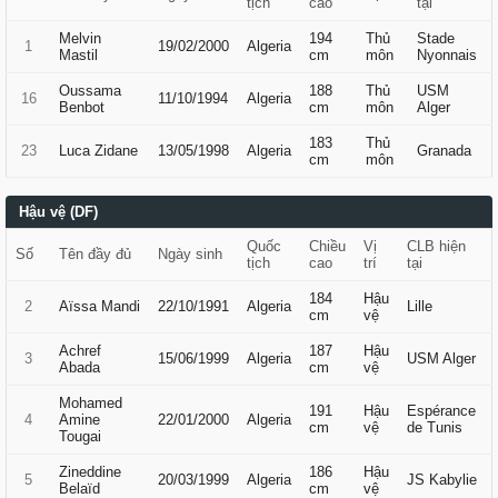
tịch
cao
tại
Melvin
194
Thủ
Stade
1
19/02/2000
Algeria
Mastil
cm
môn
Nyonnais
Oussama
188
Thủ
USM
16
11/10/1994
Algeria
Benbot
cm
môn
Alger
183
Thủ
23
Luca Zidane
13/05/1998
Algeria
Granada
cm
môn
Hậu vệ (DF)
Quốc
Chiều
Vị
CLB hiện
Số
Tên đầy đủ
Ngày sinh
tịch
cao
trí
tại
184
Hậu
2
Aïssa Mandi
22/10/1991
Algeria
Lille
cm
vệ
Achref
187
Hậu
3
15/06/1999
Algeria
USM Alger
Abada
cm
vệ
Mohamed
191
Hậu
Espérance
4
Amine
22/01/2000
Algeria
cm
vệ
de Tunis
Tougai
Zineddine
186
Hậu
5
20/03/1999
Algeria
JS Kabylie
Belaïd
cm
vệ