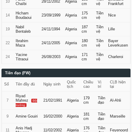
10
28/11/2002
Algeria
Chaïbi
cm
vệ
Frankfurt
Hicham
175
Tiền
14
23/09/1999
Algeria
Nice
Boudaoui
cm
vệ
Nabil
187
Tiền
19
24/11/1994
Algeria
Lille
Bentaleb
cm
vệ
Ibrahim
180
Tiền
Bayer
22
24/11/2005
Algeria
Maza
cm
vệ
Leverkusen
Yacine
171
Tiền
24
26/08/2003
Algeria
Charleroi
Titraoui
cm
vệ
Tiền đạo (FW)
Quốc
Chiều
Vị
CLB hiện
Số
Tên đầy đủ
Ngày sinh
tịch
cao
trí
tại
Riyad
179
Tiền
7
Mahrez
21/02/1991
Algeria
Al-Ahli
Đội
cm
đạo
trưởng
181
Tiền
9
Amine Gouiri
16/02/2000
Algeria
Marseille
cm
đạo
Anis Hadj
176
Tiền
11
11/02/2002
Algeria
Feyenoord