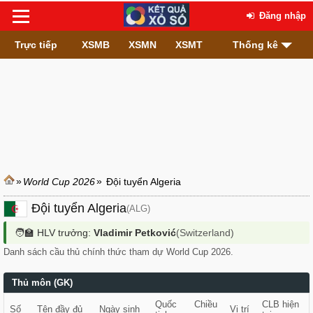
Đăng nhập
Trực tiếp
XSMB
XSMN
XSMT
Thống kê
»
»
World Cup 2026
Đội tuyển Algeria
Đội tuyển Algeria
(ALG)
🧑‍🏫 HLV trưởng:
Vladimir Petković
(Switzerland)
Danh sách cầu thủ chính thức tham dự World Cup 2026.
Thủ môn (GK)
Quốc
Chiều
CLB hiện
Số
Tên đầy đủ
Ngày sinh
Vị trí