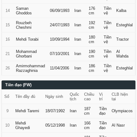
Saman
176
Tiền
14
06/09/1993
Iran
Kalba
Ghoddos
cm
vệ
Rouzbeh
192
Tiền
15
24/07/1993
Iran
Esteghlal
Cheshmi
cm
vệ
180
Tiền
16
Mehdi Torabi
10/09/1994
Iran
Tractor
cm
vệ
Mohammad
190
Tiền
Al
21
07/10/2001
Iran
Ghorbani
cm
vệ
Wahda
Amirmohammad
186
Tiền
26
11/04/2006
Iran
Esteghlal
Razzaghinia
cm
vệ
Tiền đạo (FW)
Quốc
Chiều
Vị
CLB hiện
Số
Tên đầy đủ
Ngày sinh
tịch
cao
trí
tại
187
Tiền
9
Mehdi Taremi
18/07/1992
Iran
Olympiacos
cm
đạo
Mehdi
166
Tiền
10
05/12/1998
Iran
Al Nasr
Ghayedi
cm
đạo