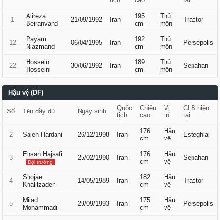
tịch
cao
tại
Alireza
195
Thủ
1
21/09/1992
Iran
Tractor
Beiranvand
cm
môn
Payam
192
Thủ
12
06/04/1995
Iran
Persepolis
Niazmand
cm
môn
Hossein
189
Thủ
22
30/06/1992
Iran
Sepahan
Hosseini
cm
môn
Hậu vệ (DF)
Quốc
Chiều
Vị
CLB hiện
Số
Tên đầy đủ
Ngày sinh
tịch
cao
trí
tại
176
Hậu
2
Saleh Hardani
26/12/1998
Iran
Esteghlal
cm
vệ
Ehsan Hajsafi
176
Hậu
3
25/02/1990
Iran
Sepahan
cm
vệ
Đội trưởng
Shojae
182
Hậu
4
14/05/1989
Iran
Tractor
Khalilzadeh
cm
vệ
Milad
175
Hậu
5
29/09/1993
Iran
Persepolis
Mohammadi
cm
vệ