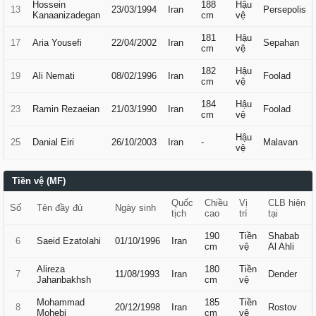
Hossein
188
Hậu
13
23/03/1994
Iran
Persepolis
Kanaanizadegan
cm
vệ
181
Hậu
17
Aria Yousefi
22/04/2002
Iran
Sepahan
cm
vệ
182
Hậu
19
Ali Nemati
08/02/1996
Iran
Foolad
cm
vệ
184
Hậu
23
Ramin Rezaeian
21/03/1990
Iran
Foolad
cm
vệ
Hậu
25
Danial Eiri
26/10/2003
Iran
-
Malavan
vệ
Tiền vệ (MF)
Quốc
Chiều
Vị
CLB hiện
Số
Tên đầy đủ
Ngày sinh
tịch
cao
trí
tại
190
Tiền
Shabab
6
Saeid Ezatolahi
01/10/1996
Iran
cm
vệ
Al Ahli
Alireza
180
Tiền
7
11/08/1993
Iran
Dender
Jahanbakhsh
cm
vệ
Mohammad
185
Tiền
8
20/12/1998
Iran
Rostov
Mohebi
cm
vệ