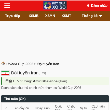
Đăng nhập
Trực tiếp
XSMB
XSMN
XSMT
Thống kê
»
»
World Cup 2026
Đội tuyển Iran
Đội tuyển Iran
(IRN)
🧑‍🏫 HLV trưởng:
Amir Ghalenoei
(Iran)
Danh sách cầu thủ chính thức tham dự World Cup 2026.
Thủ môn (GK)
Quốc
Chiều
CLB hiện
Số
Tên đầy đủ
Ngày sinh
Vị trí