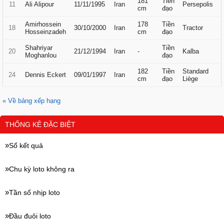
181
Tiền
11
Ali Alipour
11/11/1995
Iran
Persepolis
cm
đạo
Amirhossein
178
Tiền
18
30/10/2000
Iran
Tractor
Hosseinzadeh
cm
đạo
Shahriyar
Tiền
20
21/12/1994
Iran
-
Kalba
Moghanlou
đạo
182
Tiền
Standard
24
Dennis Eckert
09/01/1997
Iran
cm
đạo
Liège
« Về bảng xếp hạng
THỐNG KÊ ĐẶC BIỆT
Sổ kết quả
Chu kỳ loto không ra
Tần số nhịp loto
Đầu đuôi loto