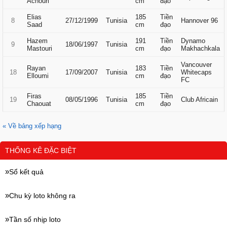
Achouri
cm
đạo
Elias
185
Tiền
8
27/12/1999
Tunisia
Hannover 96
Saad
cm
đạo
Hazem
191
Tiền
Dynamo
9
18/06/1997
Tunisia
Mastouri
cm
đạo
Makhachkala
Vancouver
Rayan
183
Tiền
18
17/09/2007
Tunisia
Whitecaps
Elloumi
cm
đạo
FC
Firas
185
Tiền
19
08/05/1996
Tunisia
Club Africain
Chaouat
cm
đạo
« Về bảng xếp hạng
THỐNG KÊ ĐẶC BIỆT
Sổ kết quả
Chu kỳ loto không ra
Tần số nhịp loto