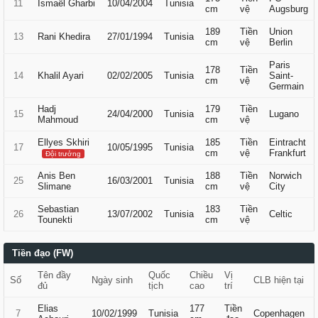
11
Ismaël Gharbi
10/04/2004
Tunisia
cm
vệ
Augsburg
189
Tiền
Union
13
Rani Khedira
27/01/1994
Tunisia
cm
vệ
Berlin
Paris
178
Tiền
14
Khalil Ayari
02/02/2005
Tunisia
Saint-
cm
vệ
Germain
Hadj
179
Tiền
15
24/04/2000
Tunisia
Lugano
Mahmoud
cm
vệ
Ellyes Skhiri
185
Tiền
Eintracht
17
10/05/1995
Tunisia
cm
vệ
Frankfurt
Đội trưởng
Anis Ben
188
Tiền
Norwich
25
16/03/2001
Tunisia
Slimane
cm
vệ
City
Sebastian
183
Tiền
26
13/07/2002
Tunisia
Celtic
Tounekti
cm
vệ
Tiền đạo (FW)
Tên đầy
Quốc
Chiều
Vị
Số
Ngày sinh
CLB hiện tại
đủ
tịch
cao
trí
Elias
177
Tiền
7
10/02/1999
Tunisia
Copenhagen