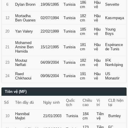
186
Hậu
6
Dylan Bronn
19/06/1995
Tunisia
Servette
cm
vệ
Mortadha
182
Hậu
12
02/07/1994
Tunisia
Kasımpaşa
Ben Ouanes
cm
vệ
185
Hậu
Young
20
Yan Valery
22/02/1999
Tunisia
cm
vệ
Boys
Mohamed
181
Hậu
Espérance
21
Amine Ben
15/12/1995
Tunisia
cm
vệ
de Tunis
Hamida
Moutaz
182
Hậu
IFK
23
04/09/2004
Tunisia
Neffati
cm
vệ
Norrköping
Raed
191
Hậu
US
24
09/06/2004
Tunisia
Chikhaoui
cm
vệ
Monastir
Tiền vệ (MF)
Quốc
Chiều
Vị
CLB hiện
Số
Tên đầy đủ
Ngày sinh
tịch
cao
trí
tại
Hannibal
184
Tiền
10
21/01/2003
Tunisia
Burnley
Mejbri
cm
vệ
173
Tiền
FC