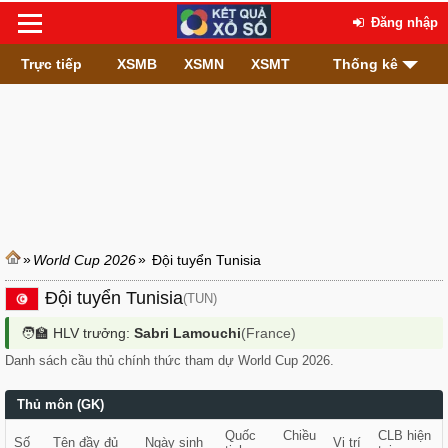
Đăng nhập
Trực tiếp
XSMB
XSMN
XSMT
Thống kê
»
»
World Cup 2026
Đội tuyển Tunisia
Đội tuyển Tunisia
(TUN)
🧑‍🏫 HLV trưởng:
Sabri Lamouchi
(France)
Danh sách cầu thủ chính thức tham dự World Cup 2026.
Thủ môn (GK)
Quốc
Chiều
CLB hiện
Số
Tên đầy đủ
Ngày sinh
Vị trí