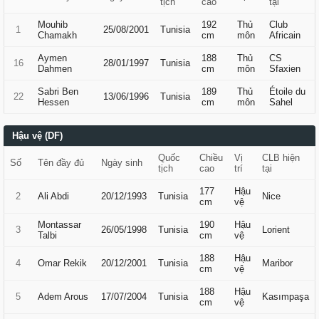
tịch
cao
tại
Mouhib
192
Thủ
Club
1
25/08/2001
Tunisia
Chamakh
cm
môn
Africain
Aymen
188
Thủ
CS
16
28/01/1997
Tunisia
Dahmen
cm
môn
Sfaxien
Sabri Ben
189
Thủ
Étoile du
22
13/06/1996
Tunisia
Hessen
cm
môn
Sahel
Hậu vệ (DF)
Quốc
Chiều
Vị
CLB hiện
Số
Tên đầy đủ
Ngày sinh
tịch
cao
trí
tại
177
Hậu
2
Ali Abdi
20/12/1993
Tunisia
Nice
cm
vệ
Montassar
190
Hậu
3
26/05/1998
Tunisia
Lorient
Talbi
cm
vệ
188
Hậu
4
Omar Rekik
20/12/2001
Tunisia
Maribor
cm
vệ
188
Hậu
5
Adem Arous
17/07/2004
Tunisia
Kasımpaşa
cm
vệ