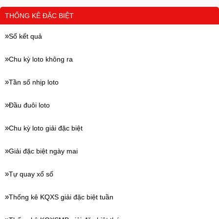
THỐNG KÊ ĐẶC BIỆT
Sổ kết quả
Chu kỳ loto không ra
Tần số nhịp loto
Đầu đuôi loto
Chu kỳ loto giải đặc biệt
Giải đặc biệt ngày mai
Tự quay xổ số
Thống kê KQXS giải đặc biệt tuần