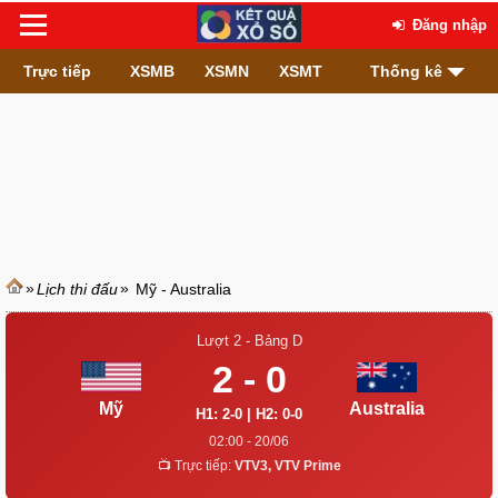
Đăng nhập
Trực tiếp
XSMB
XSMN
XSMT
Thống kê
»
»
Lịch thi đấu
Mỹ - Australia
Lượt 2 - Bảng D
2 - 0
Australia
Mỹ
H1: 2-0 | H2: 0-0
02:00 - 20/06
📺 Trực tiếp:
VTV3, VTV Prime