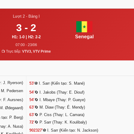
Lượt 2 - Bảng I
3 - 2
Senegal
H1: 1-0 | H2: 2-2
07:00 - 23/06
📺 Trực tiếp:
VTV3, VTV Prime
: J. Ryerson)
53'
⚽
I. Sarr (Kiến tạo: S. Mané)
M. Pedersen
54'
🔄
I. Jakobs (Thay: E. Diouf)
: F. Aursnes)
54'
🔄
I. Mbaye (Thay: P. Gueye)
63'
🔄
M. Diaw (Thay: É. Mendy)
 M. Ødegaard)
63'
🔄
P. Ciss (Thay: L. Camara)
 tạo: P. Berg)
72'
🔄
P. Sarr (Thay: K. Koulibaly)
hay: A. Nusa)
902327'
⚽
I. Sarr (Kiến tạo: N. Jackson)
 K. Koulibaly)