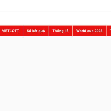
VIETLOTT
Sổ kết quả
Thống kê
World cup 2026