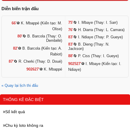
Diễn biến trận đấu
75'
🔄
I. Mbaye (Thay: I. Sarr)
66'
⚽
K. Mbappé (Kiến tạo: M.
Olise)
76'
🔄
H. Diarra (Thay: L. Camara)
80'
🔄
B. Barcola (Thay: O.
83'
🔄
I. Ndiaye (Thay: P. Gueye)
Dembélé)
83'
🔄
B. Dieng (Thay: N.
82'
⚽
B. Barcola (Kiến tạo: A.
Jackson)
Rabiot)
88'
🔄
P. Ciss (Thay: I. Gueye)
87'
🔄
R. Cherki (Thay: D. Doué)
902527'
⚽
I. Mbaye (Kiến tạo: I.
902627'
⚽
K. Mbappé
Ndiaye)
« Quay lại lịch thi đấu
THỐNG KÊ ĐẶC BIỆT
Sổ kết quả
Chu kỳ loto không ra