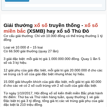
Giải thưởng
xổ số
truyền thống -
xổ số
miền bắc
(XSMB) hay xổ số Thủ Đô
Cơ cấu giải thưởng: Chỉ với 10.000 đồng có thể trúng thưởng 1 tỷ
đồng
Loại vé 10.000 đ – 15 loại
Có 66.500 giải thưởng (quay 27 lần)
3 giải đặc biệt: mỗi giải trị giá 1.000.000.000 đồng. Quay 1 lần 5
số và 3 ký hiệu.
12 giải phụ của giải đặc biệt, mỗi giải trị giá 20.000.000 đ cho các
vé trúng cả 5 số của giải đặc biệt nhưng khác ký hiệu.
15.000 giải khuyến khích của giải đặc biệt, mỗi giải trị giá 40.000
đ cho các vé có 2 số cuối trùng với 2 số cuối của giải đặc biệt.
Từ ngày 1/10/2017, Hội đồng xổ số kiến thiết miền Bắc phát hành
thí điểm: Thứ ba và Thứ năm hàng tuần, quay thưởng 1 vé giải
Đặc biệt trị giá 3 tỷ đồng, tổng giá trị các vé trúng giải phụ của giải
đặc biệt là 210 triệu đồng.