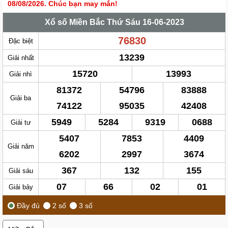
08/08/2026. Chúc bạn may mắn!
Xổ số Miền Bắc Thứ Sáu 16-06-2023
76830
Đặc biệt
13239
Giải nhất
15720
.
13993
Giải nhì
81372
.
54796
.
83888
.
Giải ba
74122
.
95035
.
42408
5949
.
5284
.
9319
.
0688
Giải tư
5407
.
7853
.
4409
.
Giải năm
6202
.
2997
.
3674
367
.
132
.
155
Giải sáu
07
.
66
.
02
.
01
Giải bảy