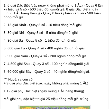
1. 6 giải Đặc Biệt (các ngày không phải mùng 1 ÂL) - Quay 6 lần
ký hiệu và 5 số - 500 triệu đồng/mỗi giải 8 giải Đặc Biệt (ngày
mùng 1 ÂL hàng tháng) - Quay 8 lần ký hiệu và 5 số - 500 triệu
đồng/mỗi giải
2. 15 giải Nhất - Quay 5 số - 10 triệu đồng/mỗi giải
3. 30 giải Nhì - Quay 5 số - 5 triệu đồng/mỗi giải
4. 90 giải Ba - Quay 5 số - 1 triệu đồng/mỗi giải
5. 600 giải Tư - Quay 4 số - 400 nghìn đồng/mỗi giải
6. 900 giải Năm - Quay 4 số - 200 nghìn đồng/mỗi giải
7. 4.500 giải Sáu - Quay 3 số - 100 nghìn đồng/mỗi giải
8. 60.000 giải Bảy - Quay 2 số - 40 nghìn đồng/mỗi giải.
*** Ngoài ra còn có:
+ 9 giải phụ Đặc biệt (các ngày không phải mùng 1 ÂL)
+ 12 giải phụ Đặc biệt (ngày mùng 1 ÂL hàng tháng)
Mỗi giải phụ đặc biệt trị giá 25 triệu đồng mỗi giải trúng.