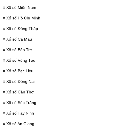
Xổ số Miền Nam
Xổ số Hồ Chí Minh
Xổ số Đồng Tháp
Xổ số Cà Mau
Xổ số Bến Tre
Xổ số Vũng Tàu
Xổ số Bạc Liêu
Xổ số Đồng Nai
Xổ số Cần Thơ
Xổ số Sóc Trăng
Xổ số Tây Ninh
Xổ số An Giang