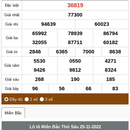
36819
Đặc biệt
77300
Giải nhất
94639
.
60023
Giải nhì
65992
.
78939
.
86794
.
Giải ba
32055
.
87711
.
60182
2846
.
6365
.
7000
.
8638
Giải tư
5530
.
0550
.
4271
.
Giải năm
9426
.
9812
.
8324
268
.
190
.
185
Giải sáu
96
.
56
.
66
.
83
Giải bảy
Miền Bắc
Lô tô Miền Bắc Thứ Sáu 25-11-2022