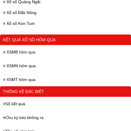
Xổ số Quảng Ngãi
Xổ số Đắk Nông
Xổ số Kon Tum
KẾT QUẢ XỔ SỐ HÔM QUA
XSMB hôm qua
XSMN hôm qua
XSMT hôm qua
THỐNG KÊ ĐẶC BIỆT
Sổ kết quả
Chu kỳ loto không ra