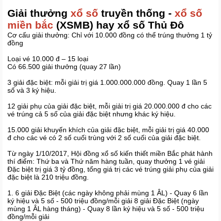
Giải thưởng
xổ số
truyền thống -
xổ số
miền bắc
(XSMB) hay xổ số Thủ Đô
Cơ cấu giải thưởng: Chỉ với 10.000 đồng có thể trúng thưởng 1 tỷ
đồng
Loại vé 10.000 đ – 15 loại
Có 66.500 giải thưởng (quay 27 lần)
3 giải đặc biệt: mỗi giải trị giá 1.000.000.000 đồng. Quay 1 lần 5
số và 3 ký hiệu.
12 giải phụ của giải đặc biệt, mỗi giải trị giá 20.000.000 đ cho các
vé trúng cả 5 số của giải đặc biệt nhưng khác ký hiệu.
15.000 giải khuyến khích của giải đặc biệt, mỗi giải trị giá 40.000
đ cho các vé có 2 số cuối trùng với 2 số cuối của giải đặc biệt.
Từ ngày 1/10/2017, Hội đồng xổ số kiến thiết miền Bắc phát hành
thí điểm: Thứ ba và Thứ năm hàng tuần, quay thưởng 1 vé giải
Đặc biệt trị giá 3 tỷ đồng, tổng giá trị các vé trúng giải phụ của giải
đặc biệt là 210 triệu đồng.
1. 6 giải Đặc Biệt (các ngày không phải mùng 1 ÂL) - Quay 6 lần
ký hiệu và 5 số - 500 triệu đồng/mỗi giải 8 giải Đặc Biệt (ngày
mùng 1 ÂL hàng tháng) - Quay 8 lần ký hiệu và 5 số - 500 triệu
đồng/mỗi giải