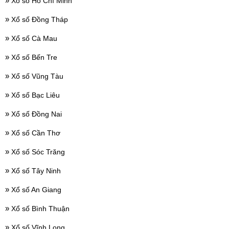
Xổ số Hồ Chí Minh
Xổ số Đồng Tháp
Xổ số Cà Mau
Xổ số Bến Tre
Xổ số Vũng Tàu
Xổ số Bạc Liêu
Xổ số Đồng Nai
Xổ số Cần Thơ
Xổ số Sóc Trăng
Xổ số Tây Ninh
Xổ số An Giang
Xổ số Bình Thuận
Xổ số Vĩnh Long