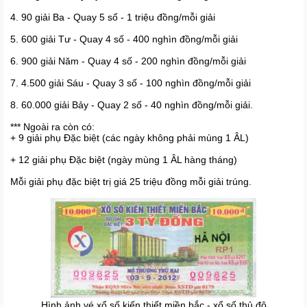
4. 90 giải Ba - Quay 5 số - 1 triệu đồng/mỗi giải
5. 600 giải Tư - Quay 4 số - 400 nghìn đồng/mỗi giải
6. 900 giải Năm - Quay 4 số - 200 nghìn đồng/mỗi giải
7. 4.500 giải Sáu - Quay 3 số - 100 nghìn đồng/mỗi giải
8. 60.000 giải Bảy - Quay 2 số - 40 nghìn đồng/mỗi giải.
*** Ngoài ra còn có:
+ 9 giải phụ Đặc biệt (các ngày không phải mùng 1 ÂL)
+ 12 giải phụ Đặc biệt (ngày mùng 1 ÂL hàng tháng)
Mỗi giải phụ đặc biệt trị giá 25 triệu đồng mỗi giải trúng.
Hình ảnh vé xổ số kiến thiết miền bắc - xổ số thủ đô