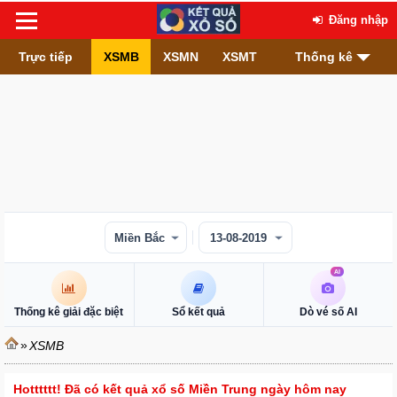
Đăng nhập
Trực tiếp
XSMB
XSMN
XSMT
Thống kê
Miền Bắc
13-08-2019
AI
Thống kê giải đặc biệt
Sổ kết quả
Dò vé số AI
»
XSMB
Hotttttt! Đã có kết quả xổ số Miền Trung ngày hôm nay