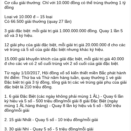
Cơ cấu giải thưởng: Chỉ với 10.000 đồng có thể trúng thưởng 1 tỷ
đồng
Loại vé 10.000 đ – 15 loại
Có 66.500 giải thưởng (quay 27 lần)
3 giải đặc biệt: mỗi giải trị giá 1.000.000.000 đồng. Quay 1 lần 5
số và 3 ký hiệu.
12 giải phụ của giải đặc biệt, mỗi giải trị giá 20.000.000 đ cho các
vé trúng cả 5 số của giải đặc biệt nhưng khác ký hiệu.
15.000 giải khuyến khích của giải đặc biệt, mỗi giải trị giá 40.000
đ cho các vé có 2 số cuối trùng với 2 số cuối của giải đặc biệt.
Từ ngày 1/10/2017, Hội đồng xổ số kiến thiết miền Bắc phát hành
thí điểm: Thứ ba và Thứ năm hàng tuần, quay thưởng 1 vé giải
Đặc biệt trị giá 3 tỷ đồng, tổng giá trị các vé trúng giải phụ của giải
đặc biệt là 210 triệu đồng.
1. 6 giải Đặc Biệt (các ngày không phải mùng 1 ÂL) - Quay 6 lần
ký hiệu và 5 số - 500 triệu đồng/mỗi giải 8 giải Đặc Biệt (ngày
mùng 1 ÂL hàng tháng) - Quay 8 lần ký hiệu và 5 số - 500 triệu
đồng/mỗi giải
2. 15 giải Nhất - Quay 5 số - 10 triệu đồng/mỗi giải
3. 30 giải Nhì - Quay 5 số - 5 triệu đồng/mỗi giải