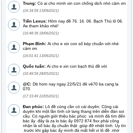
Trung:
Cò ai cho mình xin con chống dịch nhỏ cảm ơn
(16:34:59 13/09/2021)
Tiến Lexus:
Hôm nay đề 76. 16. 06. Bạch Thủ lô 06.
Ae tham khảo nhé!
(16:48:39 18/06/2021)
Phạm Bình:
Ai cho e xin con số kép chuẩn với nhé
cảm ơn
(16:01:41 13/06/2021)
Quốc tuấn:
Ai cho e xin con bạch thủ đề với
(16:49:59 28/05/2021)
@C:
Db hom nay ngay 22/5/21 đê vê70 ba cang la
070
(17:33:49 22/05/2021)
Đan phúc:
Lô đề củng cần có cái duyên. Cũng cái
duyên khi một lần tình cờ lang thang trên diễn đàn soi
cầu. Có người giới thiệu bác phúc .và mình đả tìm đến
bác ấy .đây là za lo bác ấy 0972 874 9xx phải công
nhận là số bác ấy chuẩn thật .giúp đỡ nhiệt tình. Uy tín
.trước khi gặp bác ấy mình đả mất hết vì lô đề .nhờ