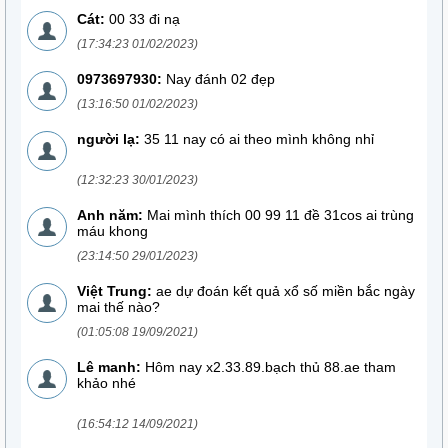
Cát:
00 33 đi nạ
(17:34:23 01/02/2023)
0973697930:
Nay đánh 02 đẹp
(13:16:50 01/02/2023)
người lạ:
35 11 nay có ai theo mình không nhỉ
(12:32:23 30/01/2023)
Anh năm:
Mai mình thích 00 99 11 đề 31cos ai trùng
máu khong
(23:14:50 29/01/2023)
Việt Trung:
ae dự đoán kết quả xổ số miền bắc ngày
mai thế nào?
(01:05:08 19/09/2021)
Lê manh:
Hôm nay x2.33.89.bạch thủ 88.ae tham
khảo nhé
(16:54:12 14/09/2021)