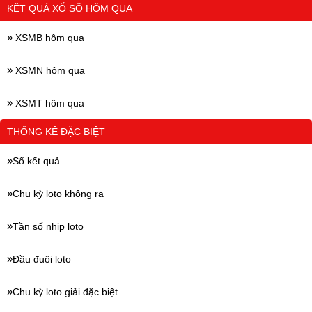
KẾT QUẢ XỔ SỐ HÔM QUA
XSMB hôm qua
XSMN hôm qua
XSMT hôm qua
THỐNG KÊ ĐẶC BIỆT
Sổ kết quả
Chu kỳ loto không ra
Tần số nhịp loto
Đầu đuôi loto
Chu kỳ loto giải đặc biệt