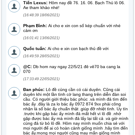
Tiến Lexus:
Hôm nay đề 76. 16. 06. Bạch Thủ lô 06.
Ae tham khảo nhé!
(16:48:39 18/06/2021)
Phạm Bình:
Ai cho e xin con số kép chuẩn với nhé
cảm ơn
(16:01:41 13/06/2021)
Quốc tuấn:
Ai cho e xin con bạch thủ đề với
(16:49:59 28/05/2021)
@C:
Db hom nay ngay 22/5/21 đê vê70 ba cang la
070
(17:33:49 22/05/2021)
Đan phúc:
Lô đề củng cần có cái duyên. Cũng cái
duyên khi một lần tình cờ lang thang trên diễn đàn soi
cầu. Có người giới thiệu bác phúc .và mình đả tìm đến
bác ấy .đây là za lo bác ấy 0972 874 9xx phải công
nhận là số bác ấy chuẩn thật .giúp đỡ nhiệt tình. Uy tín
.trước khi gặp bác ấy mình đả mất hết vì lô đề .nhờ
gặp được bác ấy mà mình đả lấy lại tất cả .và giờ mình
củng đả từ bỏ lô đề. Hôm nay mình muốn chia sẻ với
mọi người để ai có hoàn cảnh giống mình .hãy tìm đến
bác ấy.mong mọi người cũng may mắn giống mình