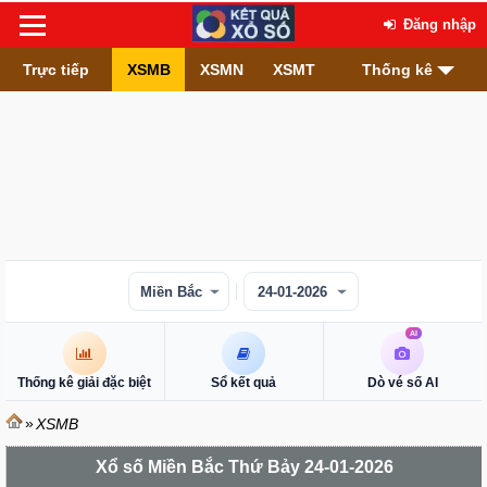
Đăng nhập
Trực tiếp
XSMB
XSMN
XSMT
Thống kê
Miền Bắc
24-01-2026
AI
Thống kê giải đặc biệt
Sổ kết quả
Dò vé số AI
»
XSMB
Xổ số Miền Bắc Thứ Bảy 24-01-2026