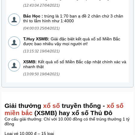
(12:43:04 27/04/2021)
Bác Học :
trúng là 1:70 bạn ạ đề 2 chân chứ 3 chân
thì to lắm hình như 1:4000
(04:00:03 25/04/2021)
T.Huy XSMB:
Giải đặc biệt kết quả xổ số Miền Bắc
được bao nhiêu vậy mọi người ơi!
(13:15:32 19/04/2021)
XSMB:
Kết quả xổ số Miền Bắc cập nhật chính xác và
nhanh thật
(13:09:50 19/04/2021)
Giải thưởng
xổ số
truyền thống -
xổ số
miền bắc
(XSMB) hay xổ số Thủ Đô
Cơ cấu giải thưởng: Chỉ với 10.000 đồng có thể trúng thưởng 1 tỷ
đồng
Loại vé 10.000 đ – 15 loại