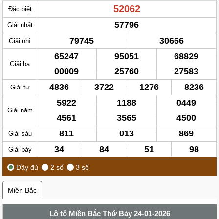
52062
Đặc biệt
57796
Giải nhất
79745
.
30666
Giải nhì
65247
.
95051
.
68829
.
Giải ba
00009
.
25760
.
27583
4836
.
3722
.
1276
.
8236
Giải tư
5922
.
1188
.
0449
.
Giải năm
4561
.
3565
.
4500
811
.
013
.
869
Giải sáu
34
.
84
.
51
.
98
Giải bảy
Miền Bắc
Lô tô Miền Bắc Thứ Bảy 24-01-2026