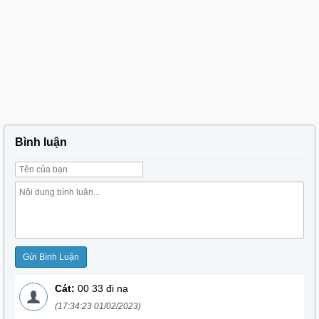
Bình luận
Cát:
00 33 đi nạ
(17:34:23 01/02/2023)