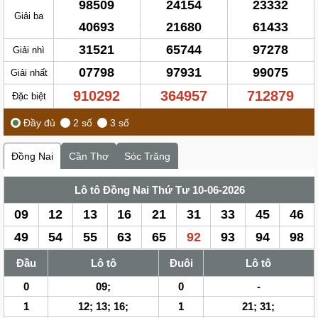
98509
.
24154
.
23332
.
Giải ba
40693
.
21680
.
61433
31521
.
65744
.
97278
Giải nhì
07798
.
97931
.
99075
Giải nhất
910292
.
364957
.
712879
Đặc biệt
Đồng Nai
Cần Thơ
Sóc Trăng
Lô tô Đồng Nai Thứ Tư 10-06-2026
09
12
13
16
21
31
33
45
46
49
54
55
63
65
92
93
94
98
Đầu
Lô tô
Đuôi
Lô tô
0
09;
0
-
1
12; 13; 16;
1
21; 31;