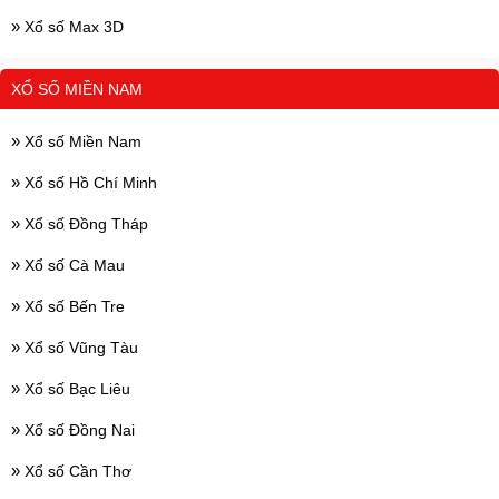
Xổ số Max 3D
XỔ SỐ MIỀN NAM
Xổ số Miền Nam
Xổ số Hồ Chí Minh
Xổ số Đồng Tháp
Xổ số Cà Mau
Xổ số Bến Tre
Xổ số Vũng Tàu
Xổ số Bạc Liêu
Xổ số Đồng Nai
Xổ số Cần Thơ