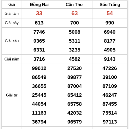
Đồng Nai
Cần Thơ
Sóc Trăng
Giải
33
.
63
.
54
Giải tám
613
.
700
.
990
Giải bảy
7746
.
5008
.
6940
.
0365
.
5311
.
8177
.
Giải sáu
6331
.
3235
.
4905
3716
.
4582
.
9143
Giải năm
99012
.
27530
.
47226
.
86549
.
09877
.
39100
.
36655
.
87004
.
87109
.
25445
.
65412
.
46247
.
Giải tư
44054
.
65758
.
87455
.
11163
.
42032
.
75514
.
36794
.
06579
.
97113