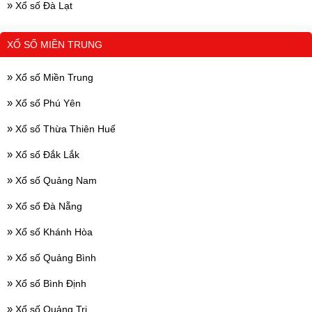
Xổ số Đà Lạt
XỔ SỐ MIỀN TRUNG
Xổ số Miền Trung
Xổ số Phú Yên
Xổ số Thừa Thiên Huế
Xổ số Đắk Lắk
Xổ số Quảng Nam
Xổ số Đà Nẵng
Xổ số Khánh Hòa
Xổ số Quảng Bình
Xổ số Bình Định
Xổ số Quảng Trị