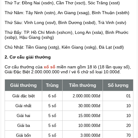
Thứ Tư: Đồng Nai (xsdn), Cần Thơ (xsct), Sóc Trăng (xsst)
Thứ Năm: Tây Ninh (xstn), An Giang (xsag), Bình Thuận (xsbth)
Thứ Sáu: Vĩnh Long (xsvl), Bình Dương (xsbd), Trà Vinh (xstv)
Thứ Bẩy: TP. Hồ Chí Minh (xshcm), Long An (xsla), Bình Phước
(xsbp), Hậu Giang (xshg)
Chủ Nhật: Tiền Giang (xstg), Kiên Giang (xskg), Đà Lạt (xsdl)
2. Cơ cấu giải thưởng
Cơ cấu thưởng của
xổ số
miền nam gồm 18 lô (18 lần quay số),
Giải Đặc Biệt 2.000.000.000 vnđ / vé 6 chữ số loại 10.000đ.
Giải thưởng
Trùng
Tiền thưởng
Số lượng
Giải đặc biệt
6 số
2.000.000.000đ
01
Giải nhất
5 số
30.000.000đ
10
Giải hai
5 số
15.000.000đ
10
Giải ba
5 số
10.000.000đ
20
Giải bốn
5 số
3.000.000đ
70