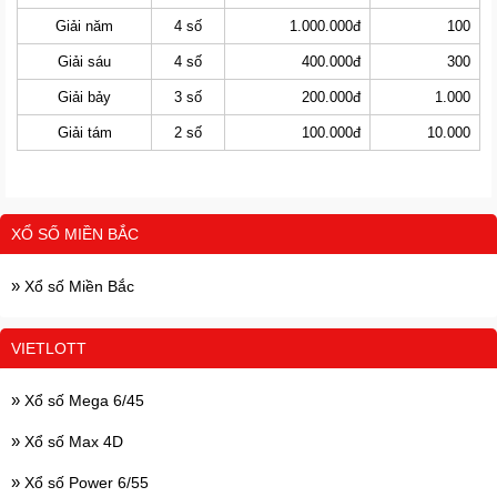
Giải năm
4 số
1.000.000đ
100
Giải sáu
4 số
400.000đ
300
Giải bảy
3 số
200.000đ
1.000
Giải tám
2 số
100.000đ
10.000
XỔ SỐ MIỀN BẮC
Xổ số Miền Bắc
VIETLOTT
Xổ số Mega 6/45
Xổ số Max 4D
Xổ số Power 6/55