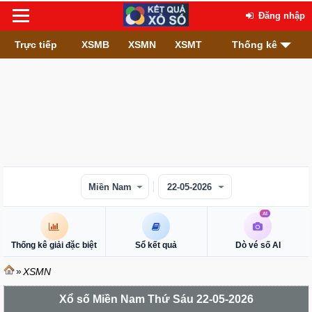
Đăng nhập
Trực tiếp
XSMB
XSMN
XSMT
Thống kê
Miền Nam
22-05-2026
AI
Thống kê giải đặc biệt
Sổ kết quả
Dò vé số AI
»
XSMN
Xổ số Miền Nam Thứ Sáu 22-05-2026