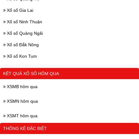
Xổ số Gia Lai
Xổ số Ninh Thuận
Xổ số Quảng Ngãi
Xổ số Đắk Nông
Xổ số Kon Tum
KẾT QUẢ XỔ SỐ HÔM QUA
XSMB hôm qua
XSMN hôm qua
XSMT hôm qua
THỐNG KÊ ĐẶC BIỆT