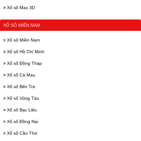
Xổ số Max 3D
XỔ SỐ MIỀN NAM
Xổ số Miền Nam
Xổ số Hồ Chí Minh
Xổ số Đồng Tháp
Xổ số Cà Mau
Xổ số Bến Tre
Xổ số Vũng Tàu
Xổ số Bạc Liêu
Xổ số Đồng Nai
Xổ số Cần Thơ