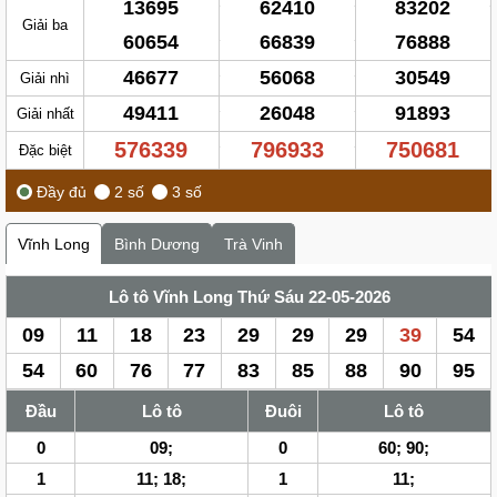
13695
.
62410
.
83202
.
Giải ba
60654
.
66839
.
76888
46677
.
56068
.
30549
Giải nhì
49411
.
26048
.
91893
Giải nhất
576339
.
796933
.
750681
Đặc biệt
Vĩnh Long
Bình Dương
Trà Vinh
Lô tô Vĩnh Long Thứ Sáu 22-05-2026
09
11
18
23
29
29
29
39
54
54
60
76
77
83
85
88
90
95
Đầu
Lô tô
Đuôi
Lô tô
0
09;
0
60; 90;
1
11; 18;
1
11;