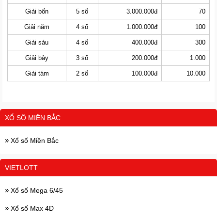
Giải bốn
5 số
3.000.000đ
70
Giải năm
4 số
1.000.000đ
100
Giải sáu
4 số
400.000đ
300
Giải bảy
3 số
200.000đ
1.000
Giải tám
2 số
100.000đ
10.000
XỔ SỐ MIỀN BẮC
Xổ số Miền Bắc
VIETLOTT
Xổ số Mega 6/45
Xổ số Max 4D