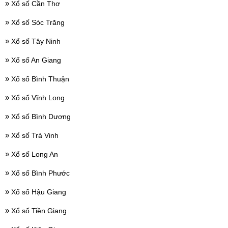
Xổ số Cần Thơ
Xổ số Sóc Trăng
Xổ số Tây Ninh
Xổ số An Giang
Xổ số Bình Thuận
Xổ số Vĩnh Long
Xổ số Bình Dương
Xổ số Trà Vinh
Xổ số Long An
Xổ số Bình Phước
Xổ số Hậu Giang
Xổ số Tiền Giang