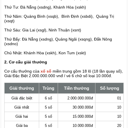
Thứ Tư: Đà Nẵng (xsdng), Khánh Hòa (xskh)
Thứ Năm: Quảng Bình (xsqb), Bình Định (xsbdi), Quảng Trị
(xsqt)
Thứ Sáu: Gia Lai (xsgl), Ninh Thuận (xsnt)
Thứ Bẩy: Đà Nẵng (xsdng), Quảng Ngãi (xsqng), Đắk Nông
(xsdno)
Chủ Nhật: Khánh Hòa (xskh), Kon Tum (xskt)
2. Cơ cấu giải thưởng
Cơ cấu thưởng của
xổ số
miền trung gồm 18 lô (18 lần quay số),
Giải Đặc Biệt 2.000.000.000 vnđ / vé 6 chữ số loại 10.000đ.
Giải thưởng
Trùng
Tiền thưởng
Số lượng
Giải đặc biệt
6 số
2.000.000.000đ
01
Giải nhất
5 số
30.000.000đ
10
Giải hai
5 số
15.000.000đ
10
Giải ba
5 số
10.000.000đ
20