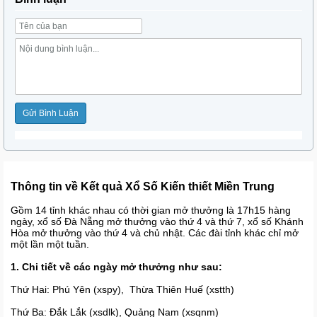
Thông tin về Kết quả Xổ Số Kiến thiết Miền Trung
Gồm 14 tỉnh khác nhau có thời gian mở thưởng là 17h15 hàng
ngày, xổ số Đà Nẵng mở thưởng vào thứ 4 và thứ 7, xổ số Khánh
Hòa mở thưởng vào thứ 4 và chủ nhật. Các đài tỉnh khác chỉ mở
một lần một tuần.
1. Chi tiết về các ngày mở thưởng như sau:
Thứ Hai: Phú Yên (xspy), Thừa Thiên Huế (xstth)
Thứ Ba: Đắk Lắk (xsdlk), Quảng Nam (xsqnm)