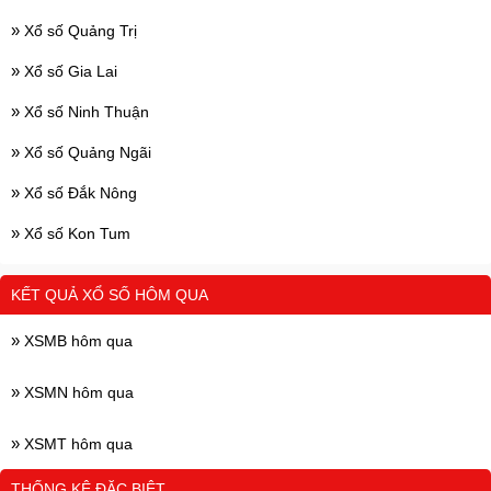
Xổ số Quảng Trị
Xổ số Gia Lai
Xổ số Ninh Thuận
Xổ số Quảng Ngãi
Xổ số Đắk Nông
Xổ số Kon Tum
KẾT QUẢ XỔ SỐ HÔM QUA
XSMB hôm qua
XSMN hôm qua
XSMT hôm qua
THỐNG KÊ ĐẶC BIỆT