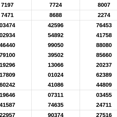
7197
.
7724
.
8007
7471
.
8688
.
2274
03474
.
42596
.
76453
02934
.
54892
.
41758
46440
.
99050
.
88080
79100
.
39502
.
85660
19296
.
13066
.
20237
17809
.
01024
.
62389
60242
.
41086
.
44809
19646
.
07311
.
03455
41587
.
74635
.
24711
22957
.
90374
.
27516