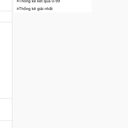
Thống kê kết quả 0-99
Thống kê giải nhất
.
.
.
.
.
.
.