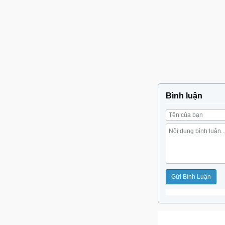
Bình luận