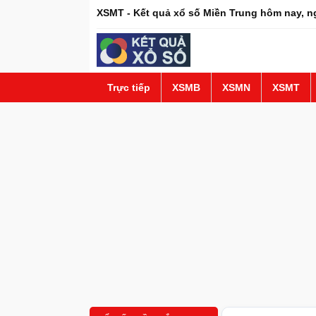
XSMT - Kết quả xổ số Miền Trung hôm nay, n
Trực tiếp
XSMB
XSMN
XSMT