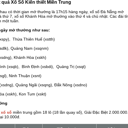
 quả Xổ Số Kiến thiết Miền Trung
hau có thời gian mở thưởng là 17h15 hàng ngày, xổ số Đà Nẵng mở
à thứ 7, xổ số Khánh Hòa mở thưởng vào thứ 4 và chủ nhật. Các đài tỉ
n một tuần.
c ngày mở thưởng như sau:
xspy), Thừa Thiên Huế (xstth)
xsdlk), Quảng Nam (xsqnm)
xsdng), Khánh Hòa (xskh)
h (xsqb), Bình Định (xsbdi), Quảng Trị (xsqt)
sgl), Ninh Thuận (xsnt)
(xsdng), Quảng Ngãi (xsqng), Đắk Nông (xsdno)
a (xskh), Kon Tum (xskt)
hưởng
a
xổ số
miền trung gồm 18 lô (18 lần quay số), Giải Đặc Biệt 2.000.000
oại 10.000đ.