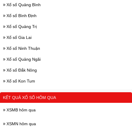
Xổ số Quảng Bình
Xổ số Bình Định
Xổ số Quảng Trị
Xổ số Gia Lai
Xổ số Ninh Thuận
Xổ số Quảng Ngãi
Xổ số Đắk Nông
Xổ số Kon Tum
KẾT QUẢ XỔ SỐ HÔM QUA
XSMB hôm qua
XSMN hôm qua