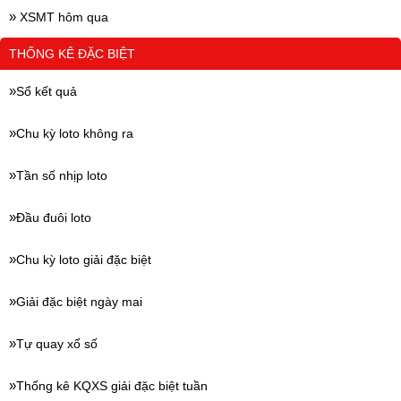
XSMT hôm qua
THỐNG KÊ ĐẶC BIỆT
Sổ kết quả
Chu kỳ loto không ra
Tần số nhịp loto
Đầu đuôi loto
Chu kỳ loto giải đặc biệt
Giải đặc biệt ngày mai
Tự quay xổ số
Thống kê KQXS giải đặc biệt tuần