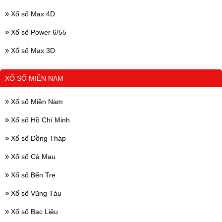
Xổ số Max 4D
Xổ số Power 6/55
Xổ số Max 3D
XỔ SỐ MIỀN NAM
Xổ số Miền Nam
Xổ số Hồ Chí Minh
Xổ số Đồng Tháp
Xổ số Cà Mau
Xổ số Bến Tre
Xổ số Vũng Tàu
Xổ số Bạc Liêu