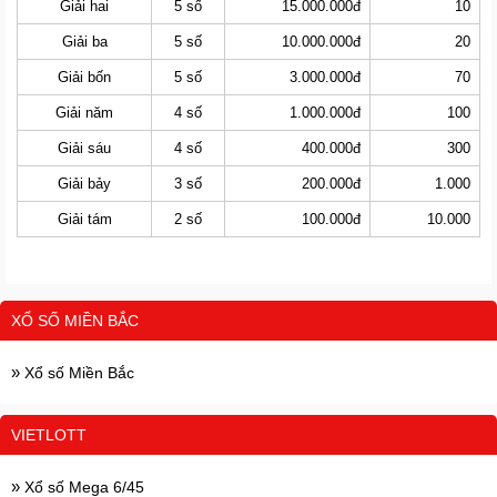
Giải hai
5 số
15.000.000đ
10
Giải ba
5 số
10.000.000đ
20
Giải bốn
5 số
3.000.000đ
70
Giải năm
4 số
1.000.000đ
100
Giải sáu
4 số
400.000đ
300
Giải bảy
3 số
200.000đ
1.000
Giải tám
2 số
100.000đ
10.000
XỔ SỐ MIỀN BẮC
Xổ số Miền Bắc
VIETLOTT
Xổ số Mega 6/45