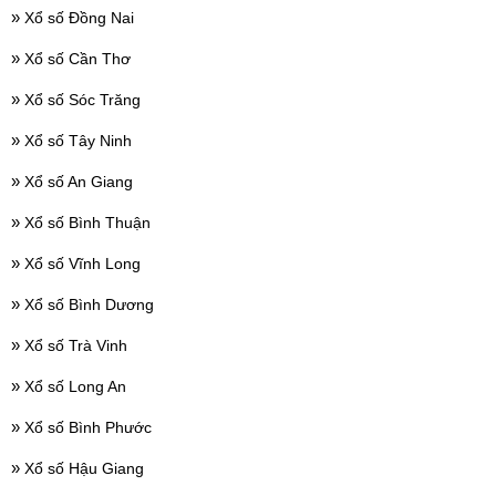
Xổ số Đồng Nai
Xổ số Cần Thơ
Xổ số Sóc Trăng
Xổ số Tây Ninh
Xổ số An Giang
Xổ số Bình Thuận
Xổ số Vĩnh Long
Xổ số Bình Dương
Xổ số Trà Vinh
Xổ số Long An
Xổ số Bình Phước
Xổ số Hậu Giang