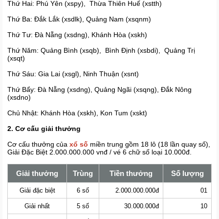
Thứ Hai: Phú Yên (xspy), Thừa Thiên Huế (xstth)
Thứ Ba: Đắk Lắk (xsdlk), Quảng Nam (xsqnm)
Thứ Tư: Đà Nẵng (xsdng), Khánh Hòa (xskh)
Thứ Năm: Quảng Bình (xsqb), Bình Định (xsbdi), Quảng Trị
(xsqt)
Thứ Sáu: Gia Lai (xsgl), Ninh Thuận (xsnt)
Thứ Bẩy: Đà Nẵng (xsdng), Quảng Ngãi (xsqng), Đắk Nông
(xsdno)
Chủ Nhật: Khánh Hòa (xskh), Kon Tum (xskt)
2. Cơ cấu giải thưởng
Cơ cấu thưởng của
xổ số
miền trung gồm 18 lô (18 lần quay số),
Giải Đặc Biệt 2.000.000.000 vnđ / vé 6 chữ số loại 10.000đ.
Giải thưởng
Trùng
Tiền thưởng
Số lượng
Giải đặc biệt
6 số
2.000.000.000đ
01
Giải nhất
5 số
30.000.000đ
10