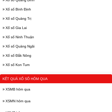
Xổ số Bình Định
Xổ số Quảng Trị
Xổ số Gia Lai
Xổ số Ninh Thuận
Xổ số Quảng Ngãi
Xổ số Đắk Nông
Xổ số Kon Tum
KẾT QUẢ XỔ SỐ HÔM QUA
XSMB hôm qua
XSMN hôm qua