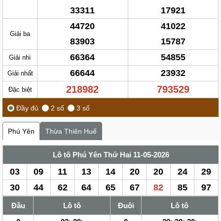
33311
.
17921
44720
.
41022
.
Giải ba
83903
.
15787
66364
.
54855
Giải nhì
66644
.
23932
Giải nhất
218982
.
793529
Đặc biệt
Phú Yên
Thừa Thiên Huế
Lô tô Phú Yên Thứ Hai 11-05-2026
03
09
11
13
14
20
20
24
29
30
44
62
64
65
67
82
85
97
Đầu
Lô tô
Đuôi
Lô tô