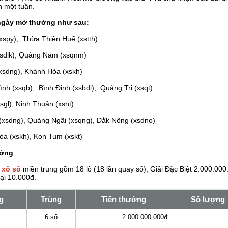
n một tuần.
c ngày mở thưởng như sau:
xspy), Thừa Thiên Huế (xstth)
xsdlk), Quảng Nam (xsqnm)
xsdng), Khánh Hòa (xskh)
h (xsqb), Bình Định (xsbdi), Quảng Trị (xsqt)
sgl), Ninh Thuận (xsnt)
(xsdng), Quảng Ngãi (xsqng), Đắk Nông (xsdno)
a (xskh), Kon Tum (xskt)
hưởng
a
xổ số
miền trung gồm 18 lô (18 lần quay số), Giải Đặc Biệt 2.000.000
oại 10.000đ.
g
Trùng
Tiền thưởng
Số lượng
t
6 số
2.000.000.000đ