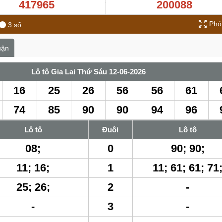
417965
.
200088
uận
Lô tô Gia Lai Thứ Sáu 12-06-2026
16
25
26
56
56
61
74
85
90
90
94
96
Lô tô
Đuôi
Lô tô
08;
0
90; 90;
11; 16;
1
11; 61; 61; 71
25; 26;
2
-
-
3
-