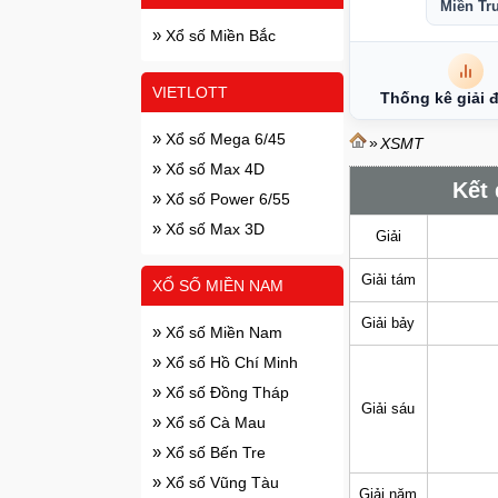
Miền Tr
Xổ số Miền Bắc
VIETLOTT
Thống kê giải đ
Xổ số Mega 6/45
»
XSMT
Xổ số Max 4D
Kết
Xổ số Power 6/55
Xổ số Max 3D
Giải
Giải tám
XỔ SỐ MIỀN NAM
Giải bảy
Xổ số Miền Nam
Xổ số Hồ Chí Minh
Xổ số Đồng Tháp
Giải sáu
Xổ số Cà Mau
Xổ số Bến Tre
Xổ số Vũng Tàu
Giải năm