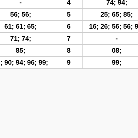
-
4
74; 94;
56; 56;
5
25; 65; 85;
61; 61; 65;
6
16; 26; 56; 56; 
71; 74;
7
-
85;
8
08;
; 90; 94; 96; 99;
9
99;