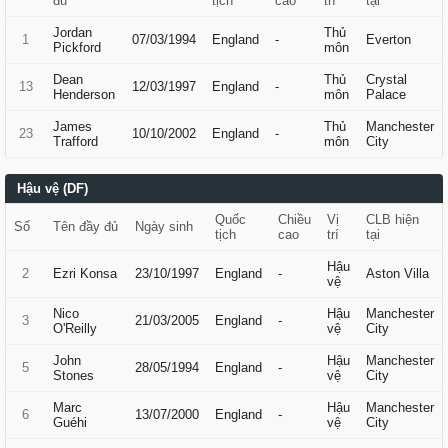
đủ
tịch
cao
trí
tại
Jordan
Thủ
1
07/03/1994
England
-
Everton
Pickford
môn
Dean
Thủ
Crystal
13
12/03/1997
England
-
Henderson
môn
Palace
James
Thủ
Manchester
23
10/10/2002
England
-
Trafford
môn
City
Hậu vệ (DF)
Quốc
Chiều
Vị
CLB hiện
Số
Tên đầy đủ
Ngày sinh
tịch
cao
trí
tại
Hậu
2
Ezri Konsa
23/10/1997
England
-
Aston Villa
vệ
Nico
Hậu
Manchester
3
21/03/2005
England
-
O'Reilly
vệ
City
John
Hậu
Manchester
5
28/05/1994
England
-
Stones
vệ
City
Marc
Hậu
Manchester
6
13/07/2000
England
-
Guéhi
vệ
City