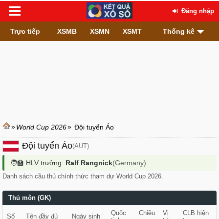
Đăng nhập
Trực tiếp
XSMB
XSMN
XSMT
Thống kê
»
»
World Cup 2026
Đội tuyển Áo
Đội tuyển Áo
(AUT)
🧑‍🏫 HLV trưởng:
Ralf Rangnick
(Germany)
Danh sách cầu thủ chính thức tham dự World Cup 2026.
Thủ môn (GK)
Quốc
Chiều
Vị
CLB hiện
Số
Tên đầy đủ
Ngày sinh