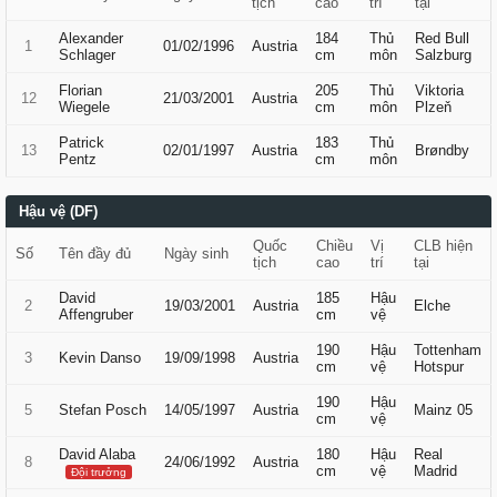
tịch
cao
trí
tại
Alexander
184
Thủ
Red Bull
1
01/02/1996
Austria
Schlager
cm
môn
Salzburg
Florian
205
Thủ
Viktoria
12
21/03/2001
Austria
Wiegele
cm
môn
Plzeň
Patrick
183
Thủ
13
02/01/1997
Austria
Brøndby
Pentz
cm
môn
Hậu vệ (DF)
Quốc
Chiều
Vị
CLB hiện
Số
Tên đầy đủ
Ngày sinh
tịch
cao
trí
tại
David
185
Hậu
2
19/03/2001
Austria
Elche
Affengruber
cm
vệ
190
Hậu
Tottenham
3
Kevin Danso
19/09/1998
Austria
cm
vệ
Hotspur
190
Hậu
5
Stefan Posch
14/05/1997
Austria
Mainz 05
cm
vệ
David Alaba
180
Hậu
Real
8
24/06/1992
Austria
cm
vệ
Madrid
Đội trưởng