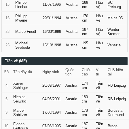
Philipp
189
Hậu
SC
15
11/07/1996
Austria
Lienhart
cm
vệ
Freiburg
Phillipp
170
Hậu
16
29/01/1994
Austria
Mainz 05
Mwene
cm
vệ
187
Hậu
Werder
23
Marco Friedl
16/03/1998
Austria
cm
vệ
Bremen
Michael
195
Hậu
25
15/10/1998
Austria
Venezia
Svoboda
cm
vệ
Tiền vệ (MF)
Quốc
Chiều
Vị
CLB hiện
Số
Tên đầy đủ
Ngày sinh
tịch
cao
trí
tại
Xaver
174
Tiền
4
28/09/1997
Austria
RB Leipzig
Schlager
cm
vệ
Nicolas
180
Tiền
6
04/05/2001
Austria
RB Leipzig
Seiwald
cm
vệ
Marcel
178
Tiền
Borussia
9
17/03/1994
Austria
Sabitzer
cm
vệ
Dortmund
Florian
187
Tiền
10
07/08/1995
Austria
Braga
Grillitsch
cm
vệ