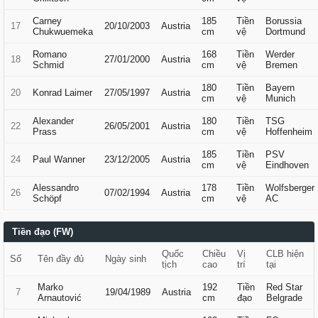
Carney
185
Tiền
Borussia
17
20/10/2003
Austria
Chukwuemeka
cm
vệ
Dortmund
Romano
168
Tiền
Werder
18
27/01/2000
Austria
Schmid
cm
vệ
Bremen
180
Tiền
Bayern
20
Konrad Laimer
27/05/1997
Austria
cm
vệ
Munich
Alexander
180
Tiền
TSG
22
26/05/2001
Austria
Prass
cm
vệ
Hoffenheim
185
Tiền
PSV
24
Paul Wanner
23/12/2005
Austria
cm
vệ
Eindhoven
Alessandro
178
Tiền
Wolfsberger
26
07/02/1994
Austria
Schöpf
cm
vệ
AC
Tiền đạo (FW)
Quốc
Chiều
Vị
CLB hiện
Số
Tên đầy đủ
Ngày sinh
tịch
cao
trí
tại
Marko
192
Tiền
Red Star
7
19/04/1989
Austria
Arnautović
cm
đạo
Belgrade