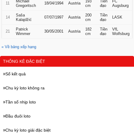
Michael
193
Tiền
FC
11
18/04/1994
Austria
Gregoritsch
cm
đạo
Augsburg
Saša
200
Tiền
14
07/07/1997
Austria
LASK
Kalajdžić
cm
đạo
Patrick
182
Tiền
VfL
21
30/05/2001
Austria
Wimmer
cm
đạo
Wolfsburg
« Về bảng xếp hạng
THỐNG KÊ ĐẶC BIỆT
Sổ kết quả
Chu kỳ loto không ra
Tần số nhịp loto
Đầu đuôi loto
Chu kỳ loto giải đặc biệt