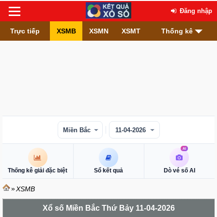
Đăng nhập
Trực tiếp
XSMB
XSMN
XSMT
Thống kê
Miền Bắc
11-04-2026
AI
Thống kê giải đặc biệt
Sổ kết quả
Dò vé số AI
»
XSMB
Xổ số Miền Bắc Thứ Bảy 11-04-2026