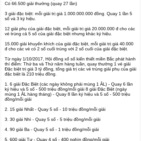
Có 66.500 giải thưởng (quay 27 lần)
3 giải đặc biệt: mỗi giải trị giá 1.000.000.000 đồng. Quay 1 lần 5
số và 3 ký hiệu.
12 giải phụ của giải đặc biệt, mỗi giải trị giá 20.000.000 đ cho các
vé trúng cả 5 số của giải đặc biệt nhưng khác ký hiệu.
15.000 giải khuyến khích của giải đặc biệt, mỗi giải trị giá 40.000
đ cho các vé có 2 số cuối trùng với 2 số cuối của giải đặc biệt.
Từ ngày 1/10/2017, Hội đồng xổ số kiến thiết miền Bắc phát hành
thí điểm: Thứ ba và Thứ năm hàng tuần, quay thưởng 1 vé giải
Đặc biệt trị giá 3 tỷ đồng, tổng giá trị các vé trúng giải phụ của giải
đặc biệt là 210 triệu đồng.
1. 6 giải Đặc Biệt (các ngày không phải mùng 1 ÂL) - Quay 6 lần
ký hiệu và 5 số - 500 triệu đồng/mỗi giải 8 giải Đặc Biệt (ngày
mùng 1 ÂL hàng tháng) - Quay 8 lần ký hiệu và 5 số - 500 triệu
đồng/mỗi giải
2. 15 giải Nhất - Quay 5 số - 10 triệu đồng/mỗi giải
3. 30 giải Nhì - Quay 5 số - 5 triệu đồng/mỗi giải
4. 90 giải Ba - Quay 5 số - 1 triệu đồng/mỗi giải
5. 600 giải Tư - Quay 4 số - 400 nghìn đồng/mỗi giải