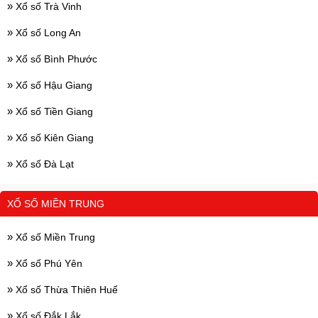
Xổ số Trà Vinh
Xổ số Long An
Xổ số Bình Phước
Xổ số Hậu Giang
Xổ số Tiền Giang
Xổ số Kiên Giang
Xổ số Đà Lạt
XỔ SỐ MIỀN TRUNG
Xổ số Miền Trung
Xổ số Phú Yên
Xổ số Thừa Thiên Huế
Xổ số Đắk Lắk