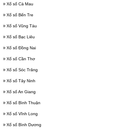
Xổ số Cà Mau
Xổ số Bến Tre
Xổ số Vũng Tàu
Xổ số Bạc Liêu
Xổ số Đồng Nai
Xổ số Cần Thơ
Xổ số Sóc Trăng
Xổ số Tây Ninh
Xổ số An Giang
Xổ số Bình Thuận
Xổ số Vĩnh Long
Xổ số Bình Dương