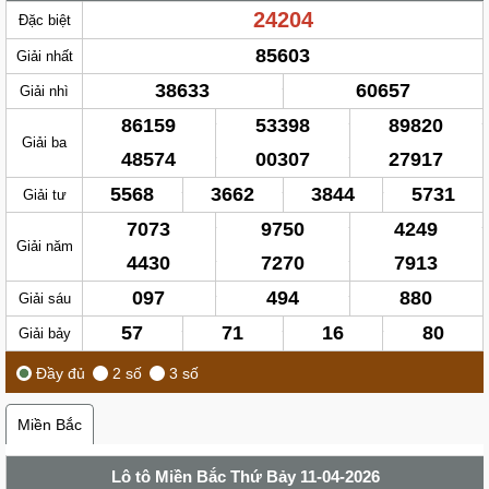
24204
Đặc biệt
85603
Giải nhất
38633
.
60657
Giải nhì
86159
.
53398
.
89820
.
Giải ba
48574
.
00307
.
27917
5568
.
3662
.
3844
.
5731
Giải tư
7073
.
9750
.
4249
.
Giải năm
4430
.
7270
.
7913
097
.
494
.
880
Giải sáu
57
.
71
.
16
.
80
Giải bảy
Miền Bắc
Lô tô Miền Bắc Thứ Bảy 11-04-2026