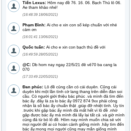
Tiến Lexus:
Hôm nay đề 76. 16. 06. Bạch Thủ lô 06.
Ae tham khảo nhé!
(16:48:39 18/06/2021)
Phạm Bình:
Ai cho e xin con số kép chuẩn với nhé
cảm ơn
(16:01:41 13/06/2021)
Quốc tuấn:
Ai cho e xin con bạch thủ đề với
(16:49:59 28/05/2021)
@C:
Db hom nay ngay 22/5/21 đê vê70 ba cang la
070
(17:33:49 22/05/2021)
Đan phúc:
Lô đề củng cần có cái duyên. Cũng cái
duyên khi một lần tình cờ lang thang trên diễn đàn soi
cầu. Có người giới thiệu bác phúc .và mình đả tìm đến
bác ấy .đây là za lo bác ấy 0972 874 9xx phải công
nhận là số bác ấy chuẩn thật .giúp đỡ nhiệt tình. Uy tín
.trước khi gặp bác ấy mình đả mất hết vì lô đề .nhờ
gặp được bác ấy mà mình đả lấy lại tất cả .và giờ mình
củng đả từ bỏ lô đề. Hôm nay mình muốn chia sẻ với
mọi người để ai có hoàn cảnh giống mình .hãy tìm đến
bác ấy.mong mọi người cũng may mắn giống mình