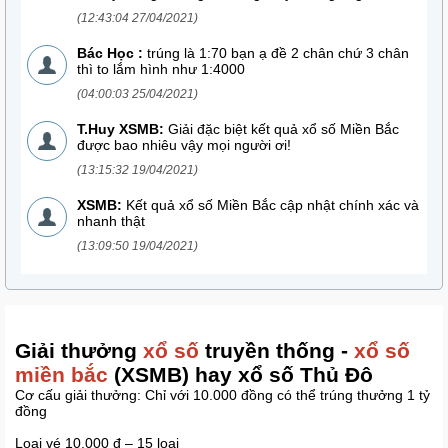
(12:43:04 27/04/2021)
Bác Học :
trúng là 1:70 bạn ạ đề 2 chân chứ 3 chân
thì to lắm hình như 1:4000
(04:00:03 25/04/2021)
T.Huy XSMB:
Giải đặc biệt kết quả xổ số Miền Bắc
được bao nhiêu vậy mọi người ơi!
(13:15:32 19/04/2021)
XSMB:
Kết quả xổ số Miền Bắc cập nhật chính xác và
nhanh thật
(13:09:50 19/04/2021)
Giải thưởng
xổ số
truyền thống -
xổ số
miền bắc
(XSMB) hay xổ số Thủ Đô
Cơ cấu giải thưởng: Chỉ với 10.000 đồng có thể trúng thưởng 1 tỷ
đồng
Loại vé 10.000 đ – 15 loại