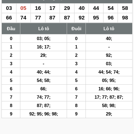
03
05
16
17
29
40
44
54
58
66
74
77
87
87
92
95
96
98
Đầu
Lô tô
Đuôi
Lô tô
0
03; 05;
0
40;
1
16; 17;
1
-
2
29;
2
92;
3
-
3
03;
4
40; 44;
4
44; 54; 74;
5
54; 58;
5
05; 95;
6
66;
6
16; 66; 96;
7
74; 77;
7
17; 77; 87; 87;
8
87; 87;
8
58; 98;
9
92; 95; 96; 98;
9
29;