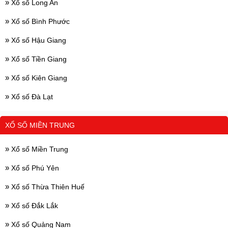
Xổ số Long An
Xổ số Bình Phước
Xổ số Hậu Giang
Xổ số Tiền Giang
Xổ số Kiên Giang
Xổ số Đà Lạt
XỔ SỐ MIỀN TRUNG
Xổ số Miền Trung
Xổ số Phú Yên
Xổ số Thừa Thiên Huế
Xổ số Đắk Lắk
Xổ số Quảng Nam