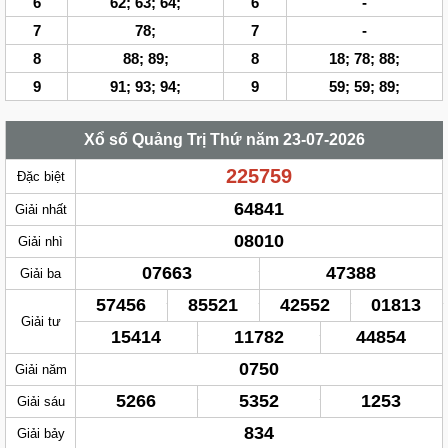
6
62; 63; 64;
6
-
7
78;
7
-
8
88; 89;
8
18; 78; 88;
9
91; 93; 94;
9
59; 59; 89;
Xổ số Quảng Trị Thứ năm 23-07-2026
225759
Đặc biệt
64841
Giải nhất
08010
Giải nhì
07663
.
47388
Giải ba
57456
.
85521
.
42552
.
01813
.
Giải tư
15414
.
11782
.
44854
0750
Giải năm
5266
.
5352
.
1253
Giải sáu
834
Giải bảy