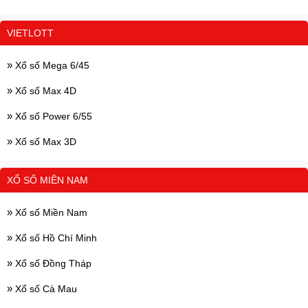
VIETLOTT
Xổ số Mega 6/45
Xổ số Max 4D
Xổ số Power 6/55
Xổ số Max 3D
XỔ SỐ MIỀN NAM
Xổ số Miền Nam
Xổ số Hồ Chí Minh
Xổ số Đồng Tháp
Xổ số Cà Mau