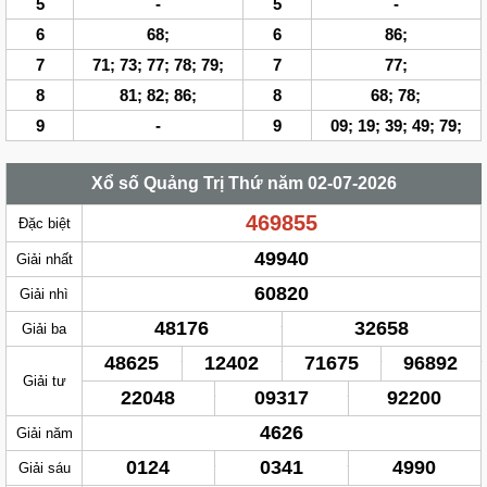
5
-
5
-
6
68;
6
86;
7
71; 73; 77; 78; 79;
7
77;
8
81; 82; 86;
8
68; 78;
9
-
9
09; 19; 39; 49; 79;
Xổ số Quảng Trị Thứ năm 02-07-2026
469855
Đặc biệt
49940
Giải nhất
60820
Giải nhì
48176
.
32658
Giải ba
48625
.
12402
.
71675
.
96892
.
Giải tư
22048
.
09317
.
92200
4626
Giải năm
0124
.
0341
.
4990
Giải sáu