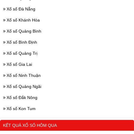
Xổ số Đà Nẵng
Xổ số Khánh Hòa
Xổ số Quảng Bình
Xổ số Bình Định
Xổ số Quảng Trị
Xổ số Gia Lai
Xổ số Ninh Thuận
Xổ số Quảng Ngãi
Xổ số Đắk Nông
Xổ số Kon Tum
KẾT QUẢ XỔ SỐ HÔM QUA