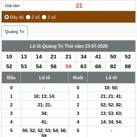
21
Giải tám
Quảng Trị
Lô tô Quảng Trị Thứ năm 23-07-2026
10
13
14
21
21
34
41
50
52
52
53
54
56
59
63
66
82
88
Đầu
Lô tô
Đuôi
Lô tô
0
-
0
10; 50;
1
10; 13; 14;
1
21; 21; 41;
2
21; 21;
2
52; 52; 82;
3
34;
3
13; 53; 63;
4
41;
4
14; 34; 54;
5
50; 52; 52; 53; 54; 56;
5
-
59;