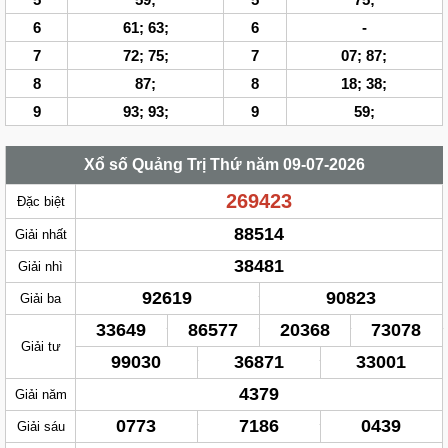
6
61; 63;
6
-
7
72; 75;
7
07; 87;
8
87;
8
18; 38;
9
93; 93;
9
59;
Xổ số Quảng Trị Thứ năm 09-07-2026
269423
Đặc biệt
88514
Giải nhất
38481
Giải nhì
92619
.
90823
Giải ba
33649
.
86577
.
20368
.
73078
.
Giải tư
99030
.
36871
.
33001
4379
Giải năm
0773
.
7186
.
0439
Giải sáu