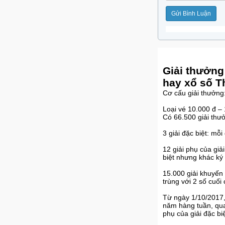
Giải thưởn
hay xổ số T
Cơ cấu giải thưởng:
Loại vé 10.000 đ – 
Có 66.500 giải thư
3 giải đặc biệt: mỗi
12 giải phụ của giải
biệt nhưng khác ký 
15.000 giải khuyến k
trùng với 2 số cuối 
Từ ngày 1/10/2017,
năm hàng tuần, quay 
phụ của giải đặc biệ