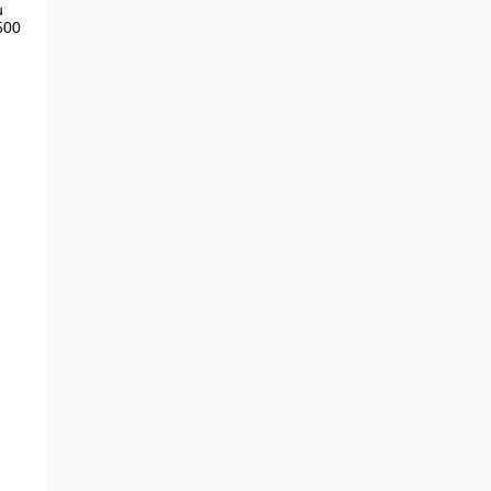
u
500