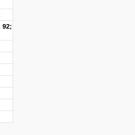
;
; 92;