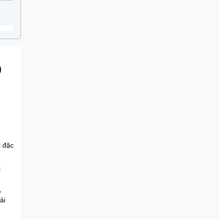
)
i đặc
i
ứ
ải