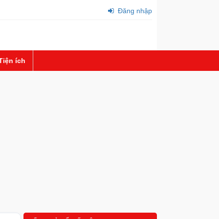
Đăng nhập
Tiện ích