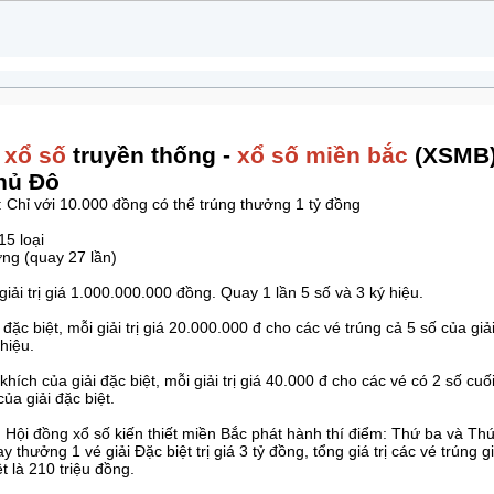
g
xổ số
truyền thống -
xổ số miền bắc
(XSMB
hủ Đô
 Chỉ với 10.000 đồng có thể trúng thưởng 1 tỷ đồng
15 loại
ởng (quay 27 lần)
 giải trị giá 1.000.000.000 đồng. Quay 1 lần 5 số và 3 ký hiệu.
 đặc biệt, mỗi giải trị giá 20.000.000 đ cho các vé trúng cả 5 số của giả
hiệu.
hích của giải đặc biệt, mỗi giải trị giá 40.000 đ cho các vé có 2 số cuố
của giải đặc biệt.
 Hội đồng xổ số kiến thiết miền Bắc phát hành thí điểm: Thứ ba và Th
thưởng 1 vé giải Đặc biệt trị giá 3 tỷ đồng, tổng giá trị các vé trúng gi
t là 210 triệu đồng.