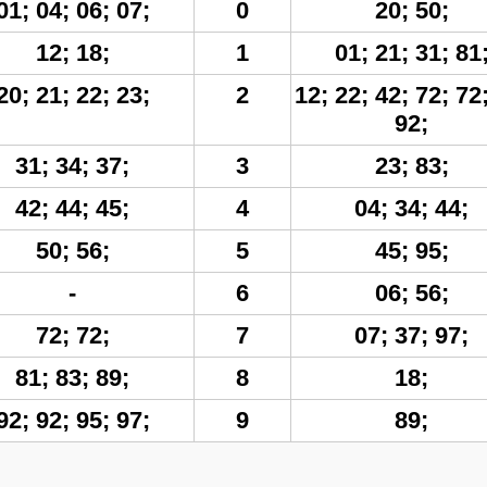
01; 04; 06; 07;
0
20; 50;
12; 18;
1
01; 21; 31; 81
20; 21; 22; 23;
2
12; 22; 42; 72; 72
92;
31; 34; 37;
3
23; 83;
42; 44; 45;
4
04; 34; 44;
50; 56;
5
45; 95;
-
6
06; 56;
72; 72;
7
07; 37; 97;
81; 83; 89;
8
18;
92; 92; 95; 97;
9
89;