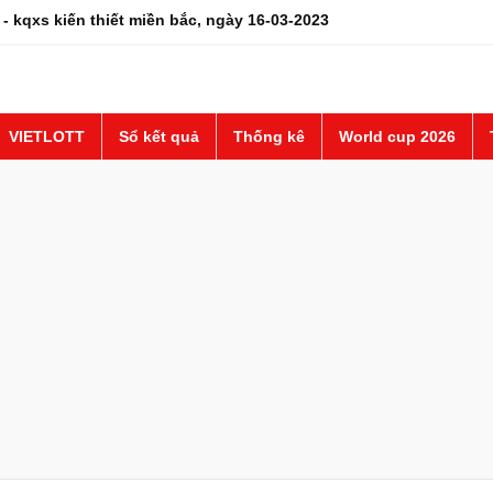
- kqxs kiến thiết miền bắc, ngày 16-03-2023
VIETLOTT
Sổ kết quả
Thống kê
World cup 2026