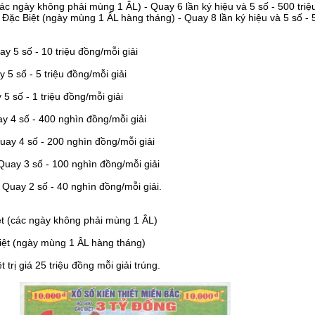
(các ngày không phải mùng 1 ÂL) - Quay 6 lần ký hiệu và 5 số - 500 triệ
i Đặc Biệt (ngày mùng 1 ÂL hàng tháng) - Quay 8 lần ký hiệu và 5 số - 
ay 5 số - 10 triệu đồng/mỗi giải
y 5 số - 5 triệu đồng/mỗi giải
 5 số - 1 triệu đồng/mỗi giải
ay 4 số - 400 nghìn đồng/mỗi giải
uay 4 số - 200 nghìn đồng/mỗi giải
 Quay 3 số - 100 nghìn đồng/mỗi giải
- Quay 2 số - 40 nghìn đồng/mỗi giải.
iệt (các ngày không phải mùng 1 ÂL)
biệt (ngày mùng 1 ÂL hàng tháng)
t trị giá 25 triệu đồng mỗi giải trúng.