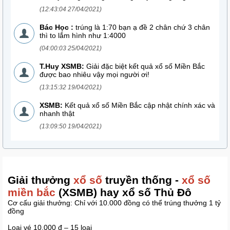
(12:43:04 27/04/2021)
Bác Học :
trúng là 1:70 bạn ạ đề 2 chân chứ 3 chân
thì to lắm hình như 1:4000
(04:00:03 25/04/2021)
T.Huy XSMB:
Giải đặc biệt kết quả xổ số Miền Bắc
được bao nhiêu vậy mọi người ơi!
(13:15:32 19/04/2021)
XSMB:
Kết quả xổ số Miền Bắc cập nhật chính xác và
nhanh thật
(13:09:50 19/04/2021)
Giải thưởng
xổ số
truyền thống -
xổ số
miền bắc
(XSMB) hay xổ số Thủ Đô
Cơ cấu giải thưởng: Chỉ với 10.000 đồng có thể trúng thưởng 1 tỷ
đồng
Loại vé 10.000 đ – 15 loại