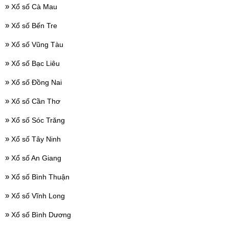
Xổ số Cà Mau
Xổ số Bến Tre
Xổ số Vũng Tàu
Xổ số Bạc Liêu
Xổ số Đồng Nai
Xổ số Cần Thơ
Xổ số Sóc Trăng
Xổ số Tây Ninh
Xổ số An Giang
Xổ số Bình Thuận
Xổ số Vĩnh Long
Xổ số Bình Dương