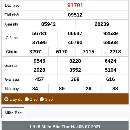
91701
Đặc biệt
09512
Giải nhất
85942
.
28239
Giải nhì
56781
.
06647
.
92539
.
Giải ba
37595
.
40790
.
68568
3297
.
6170
.
7115
.
2218
Giải tư
9545
.
8228
.
6424
.
Giải năm
2928
.
3552
.
5104
457
.
368
.
616
Giải sáu
84
.
89
.
26
.
88
Giải bảy
Miền Bắc
Lô tô Miền Bắc Thứ Hai 05-07-2021