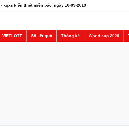
- kqxs kiến thiết miền bắc, ngày 10-09-2019
VIETLOTT
Sổ kết quả
Thống kê
World cup 2026