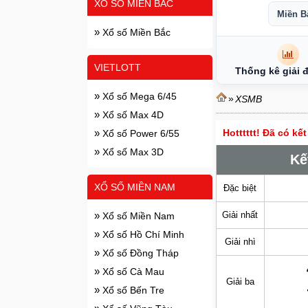
XỔ SỐ MIỀN BẮC
Miền B
Xổ số Miền Bắc
VIETLOTT
Thống kê giải đ
Xổ số Mega 6/45
»
XSMB
Xổ số Max 4D
Hotttttt! Đã có k
Xổ số Power 6/55
Xổ số Max 3D
Kế
XỔ SỐ MIỀN NAM
Đặc biệt
Giải nhất
Xổ số Miền Nam
Xổ số Hồ Chí Minh
Giải nhì
Xổ số Đồng Tháp
Xổ số Cà Mau
Giải ba
Xổ số Bến Tre