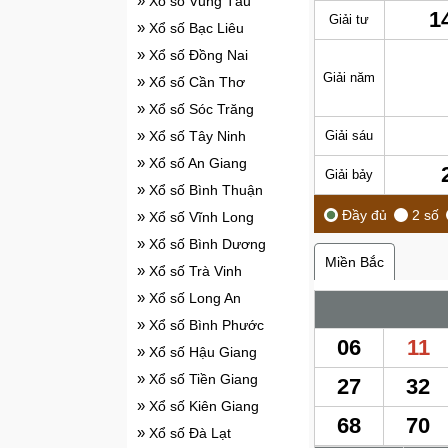
Xổ số Vũng Tàu
1
Giải tư
Xổ số Bạc Liêu
Xổ số Đồng Nai
Giải năm
Xổ số Cần Thơ
Xổ số Sóc Trăng
Xổ số Tây Ninh
Giải sáu
Xổ số An Giang
Giải bảy
Xổ số Bình Thuận
Xổ số Vĩnh Long
Xổ số Bình Dương
Miền Bắc
Xổ số Trà Vinh
Xổ số Long An
Xổ số Bình Phước
06
11
Xổ số Hậu Giang
Xổ số Tiền Giang
27
32
Xổ số Kiên Giang
68
70
Xổ số Đà Lạt