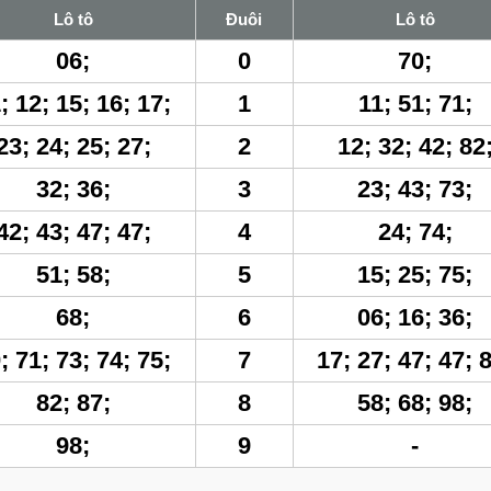
Lô tô
Đuôi
Lô tô
06;
0
70;
; 12; 15; 16; 17;
1
11; 51; 71;
23; 24; 25; 27;
2
12; 32; 42; 82
32; 36;
3
23; 43; 73;
42; 43; 47; 47;
4
24; 74;
51; 58;
5
15; 25; 75;
68;
6
06; 16; 36;
; 71; 73; 74; 75;
7
17; 27; 47; 47; 
82; 87;
8
58; 68; 98;
98;
9
-