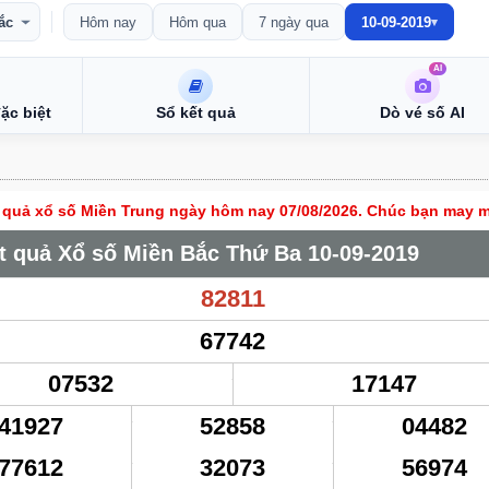
ắc
Hôm nay
Hôm qua
7 ngày qua
10-09-2019
AI
ặc biệt
Sổ kết quả
Dò vé số AI
ết quả xổ số Miền Trung ngày hôm nay 07/08/2026. Chúc bạn may 
t quả
Xổ số Miền Bắc Thứ Ba 10-09-2019
82811
67742
07532
.
17147
41927
.
52858
.
04482
77612
.
32073
.
56974