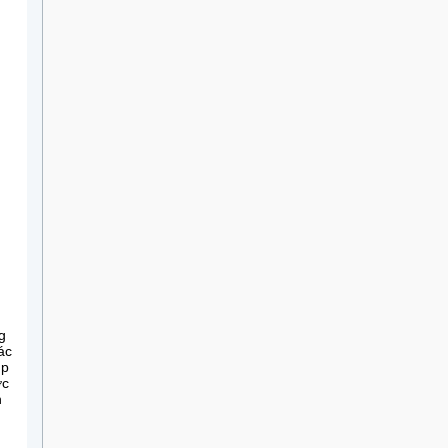
g
ác
úp
ợc
h