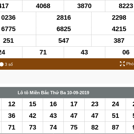
417
.
4068
.
3870
.
8223
0236
.
2816
.
2298
6775
.
6825
.
4215
251
.
547
.
387
24
.
71
.
43
.
06
Lô tô Miền Bắc Thứ Ba 10-09-2019
12
15
16
17
23
24
36
42
43
47
47
51
71
73
74
75
82
87