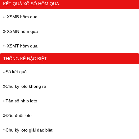
KẾT QUẢ XỔ SỐ HÔM QUA
XSMB hôm qua
XSMN hôm qua
XSMT hôm qua
THỐNG KÊ ĐẶC BIỆT
Sổ kết quả
Chu kỳ loto không ra
Tần số nhịp loto
Đầu đuôi loto
Chu kỳ loto giải đặc biệt