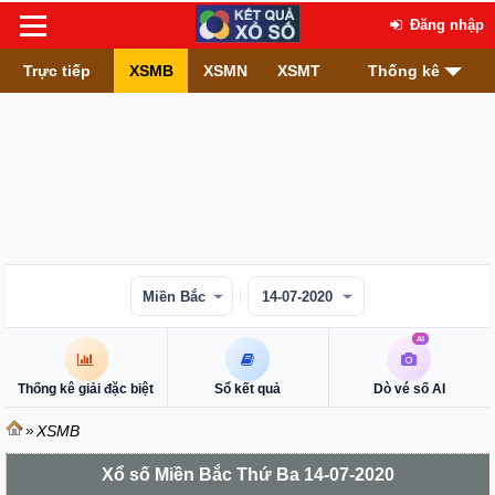
Đăng nhập
Trực tiếp
XSMB
XSMN
XSMT
Thống kê
Miền Bắc
14-07-2020
AI
Thống kê giải đặc biệt
Sổ kết quả
Dò vé số AI
»
XSMB
Xổ số Miền Bắc Thứ Ba 14-07-2020