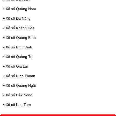
Xổ số Quảng Nam
Xổ số Đà Nẵng
Xổ số Khánh Hòa
Xổ số Quảng Bình
Xổ số Bình Định
Xổ số Quảng Trị
Xổ số Gia Lai
Xổ số Ninh Thuận
Xổ số Quảng Ngãi
Xổ số Đắk Nông
Xổ số Kon Tum