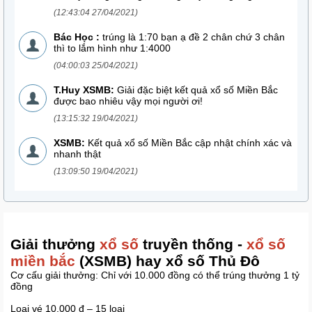
(12:43:04 27/04/2021)
Bác Học :
trúng là 1:70 bạn ạ đề 2 chân chứ 3 chân
thì to lắm hình như 1:4000
(04:00:03 25/04/2021)
T.Huy XSMB:
Giải đặc biệt kết quả xổ số Miền Bắc
được bao nhiêu vậy mọi người ơi!
(13:15:32 19/04/2021)
XSMB:
Kết quả xổ số Miền Bắc cập nhật chính xác và
nhanh thật
(13:09:50 19/04/2021)
Giải thưởng
xổ số
truyền thống -
xổ số
miền bắc
(XSMB) hay xổ số Thủ Đô
Cơ cấu giải thưởng: Chỉ với 10.000 đồng có thể trúng thưởng 1 tỷ
đồng
Loại vé 10.000 đ – 15 loại