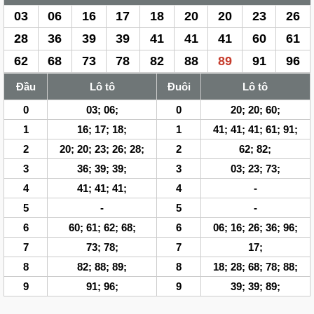
03
06
16
17
18
20
20
23
26
28
36
39
39
41
41
41
60
61
62
68
73
78
82
88
89
91
96
Đầu
Lô tô
Đuôi
Lô tô
0
03; 06;
0
20; 20; 60;
1
16; 17; 18;
1
41; 41; 41; 61; 91;
2
20; 20; 23; 26; 28;
2
62; 82;
3
36; 39; 39;
3
03; 23; 73;
4
41; 41; 41;
4
-
5
-
5
-
6
60; 61; 62; 68;
6
06; 16; 26; 36; 96;
7
73; 78;
7
17;
8
82; 88; 89;
8
18; 28; 68; 78; 88;
9
91; 96;
9
39; 39; 89;