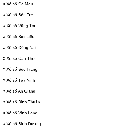
Xổ số Cà Mau
Xổ số Bến Tre
Xổ số Vũng Tàu
Xổ số Bạc Liêu
Xổ số Đồng Nai
Xổ số Cần Thơ
Xổ số Sóc Trăng
Xổ số Tây Ninh
Xổ số An Giang
Xổ số Bình Thuận
Xổ số Vĩnh Long
Xổ số Bình Dương