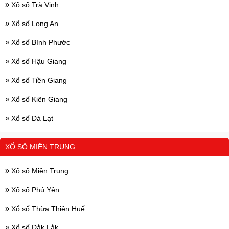
Xổ số Trà Vinh
Xổ số Long An
Xổ số Bình Phước
Xổ số Hậu Giang
Xổ số Tiền Giang
Xổ số Kiên Giang
Xổ số Đà Lạt
XỔ SỐ MIỀN TRUNG
Xổ số Miền Trung
Xổ số Phú Yên
Xổ số Thừa Thiên Huế
Xổ số Đắk Lắk