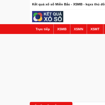
Kết quả xổ số Miền Bắc - XSMB - kqxs thủ đô 
Trực tiếp
XSMB
XSMN
XSMT