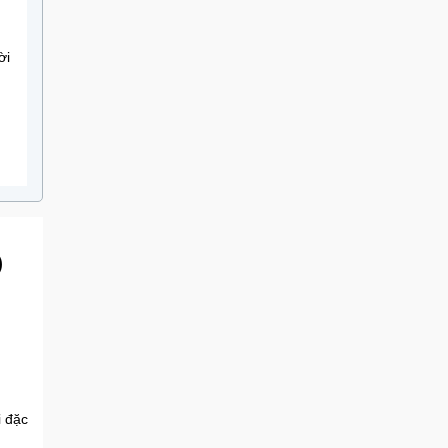
ời
)
i đặc