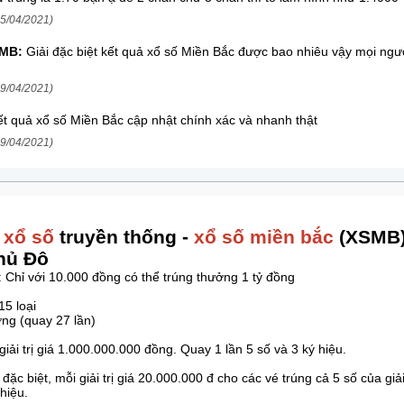
25/04/2021)
SMB:
Giải đặc biệt kết quả xổ số Miền Bắc được bao nhiêu vậy mọi ngư
19/04/2021)
t quả xổ số Miền Bắc cập nhật chính xác và nhanh thật
19/04/2021)
g
xổ số
truyền thống -
xổ số miền bắc
(XSMB
hủ Đô
 Chỉ với 10.000 đồng có thể trúng thưởng 1 tỷ đồng
15 loại
ởng (quay 27 lần)
 giải trị giá 1.000.000.000 đồng. Quay 1 lần 5 số và 3 ký hiệu.
 đặc biệt, mỗi giải trị giá 20.000.000 đ cho các vé trúng cả 5 số của giả
hiệu.