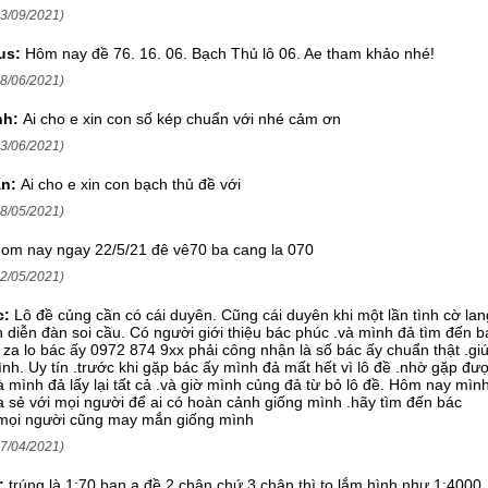
13/09/2021)
us:
Hôm nay đề 76. 16. 06. Bạch Thủ lô 06. Ae tham khảo nhé!
18/06/2021)
nh:
Ai cho e xin con số kép chuẩn với nhé cảm ơn
13/06/2021)
ấn:
Ai cho e xin con bạch thủ đề với
28/05/2021)
om nay ngay 22/5/21 đê vê70 ba cang la 070
22/05/2021)
c:
Lô đề củng cần có cái duyên. Cũng cái duyên khi một lần tình cờ lan
n diễn đàn soi cầu. Có người giới thiệu bác phúc .và mình đả tìm đến b
à za lo bác ấy 0972 874 9xx phải công nhận là số bác ấy chuẩn thật .gi
tình. Uy tín .trước khi gặp bác ấy mình đả mất hết vì lô đề .nhờ gặp đư
 mình đả lấy lại tất cả .và giờ mình củng đả từ bỏ lô đề. Hôm nay mìn
 sẻ với mọi người để ai có hoàn cảnh giống mình .hãy tìm đến bác
mọi người cũng may mắn giống mình
27/04/2021)
:
trúng là 1:70 bạn ạ đề 2 chân chứ 3 chân thì to lắm hình như 1:4000