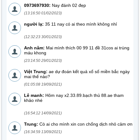
0973697930:
Nay đánh 02 đẹp
(13:16:50 01/02/2023)
người lạ:
35 11 nay có ai theo mình không nhỉ
(12:32:23 30/01/2023)
Anh năm:
Mai mình thích 00 99 11 đề 31cos ai trùng
máu khong
(23:14:50 29/01/2023)
Việt Trung:
ae dự đoán kết quả xổ số miền bắc ngày
mai thế nào?
(01:05:08 19/09/2021)
Lê manh:
Hôm nay x2.33.89.bạch thủ 88.ae tham
khảo nhé
(16:54:12 14/09/2021)
Trung:
Cò ai cho mình xin con chống dịch nhỏ cảm ơn
(16:34:59 13/09/2021)