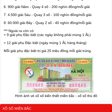
6. 900 giải Năm - Quay 4 số - 200 nghìn đồng/mỗi giải
7. 4.500 giải Sáu - Quay 3 số - 100 nghìn đồng/mỗi giải
8. 60.000 giải Bảy - Quay 2 số - 40 nghìn đồng/mỗi giải.
*** Ngoài ra còn có:
+ 9 giải phụ Đặc biệt (các ngày không phải mùng 1 ÂL)
+ 12 giải phụ Đặc biệt (ngày mùng 1 ÂL hàng tháng)
Mỗi giải phụ đặc biệt trị giá 25 triệu đồng mỗi giải trúng.
Hình ảnh vé xổ số kiến thiết miền bắc - xổ số thủ đô
XỔ SỐ MIỀN BẮC