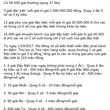
Có 66.500 giải thưởng (quay 27 lần)
3 giải đặc biệt: mỗi giải trị giá 1.000.000.000 đồng. Quay 1 lần 5
số và 3 ký hiệu.
12 giải phụ của giải đặc biệt, mỗi giải trị giá 20.000.000 đ cho các
vé trúng cả 5 số của giải đặc biệt nhưng khác ký hiệu.
15.000 giải khuyến khích của giải đặc biệt, mỗi giải trị giá 40.000
đ cho các vé có 2 số cuối trùng với 2 số cuối của giải đặc biệt.
Từ ngày 1/10/2017, Hội đồng xổ số kiến thiết miền Bắc phát hành
thí điểm: Thứ ba và Thứ năm hàng tuần, quay thưởng 1 vé giải
Đặc biệt trị giá 3 tỷ đồng, tổng giá trị các vé trúng giải phụ của giải
đặc biệt là 210 triệu đồng.
1. 6 giải Đặc Biệt (các ngày không phải mùng 1 ÂL) - Quay 6 lần
ký hiệu và 5 số - 500 triệu đồng/mỗi giải 8 giải Đặc Biệt (ngày
mùng 1 ÂL hàng tháng) - Quay 8 lần ký hiệu và 5 số - 500 triệu
đồng/mỗi giải
2. 15 giải Nhất - Quay 5 số - 10 triệu đồng/mỗi giải
3. 30 giải Nhì - Quay 5 số - 5 triệu đồng/mỗi giải
4. 90 giải Ba - Quay 5 số - 1 triệu đồng/mỗi giải
5. 600 giải Tư - Quay 4 số - 400 nghìn đồng/mỗi giải