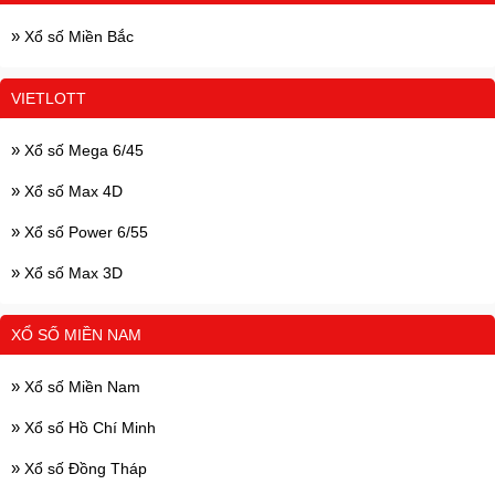
Xổ số Miền Bắc
VIETLOTT
Xổ số Mega 6/45
Xổ số Max 4D
Xổ số Power 6/55
Xổ số Max 3D
XỔ SỐ MIỀN NAM
Xổ số Miền Nam
Xổ số Hồ Chí Minh
Xổ số Đồng Tháp