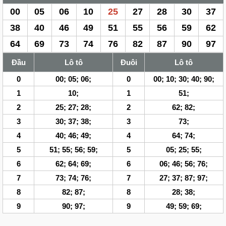
00
05
06
10
25
27
28
30
37
38
40
46
49
51
55
56
59
62
64
69
73
74
76
82
87
90
97
Đầu
Lô tô
Đuôi
Lô tô
0
00; 05; 06;
0
00; 10; 30; 40; 90;
1
10;
1
51;
2
25; 27; 28;
2
62; 82;
3
30; 37; 38;
3
73;
4
40; 46; 49;
4
64; 74;
5
51; 55; 56; 59;
5
05; 25; 55;
6
62; 64; 69;
6
06; 46; 56; 76;
7
73; 74; 76;
7
27; 37; 87; 97;
8
82; 87;
8
28; 38;
9
90; 97;
9
49; 59; 69;