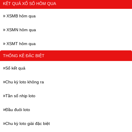
KẾT QUẢ XỔ SỐ HÔM QUA
XSMB hôm qua
XSMN hôm qua
XSMT hôm qua
THỐNG KÊ ĐẶC BIỆT
Sổ kết quả
Chu kỳ loto không ra
Tần số nhịp loto
Đầu đuôi loto
Chu kỳ loto giải đặc biệt