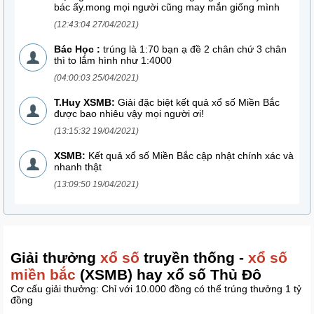
bác ấy.mong mọi người cũng may mắn giống mình
(12:43:04 27/04/2021)
Bác Học :
trúng là 1:70 bạn ạ đề 2 chân chứ 3 chân
thì to lắm hình như 1:4000
(04:00:03 25/04/2021)
T.Huy XSMB:
Giải đặc biệt kết quả xổ số Miền Bắc
được bao nhiêu vậy mọi người ơi!
(13:15:32 19/04/2021)
XSMB:
Kết quả xổ số Miền Bắc cập nhật chính xác và
nhanh thật
(13:09:50 19/04/2021)
Giải thưởng
xổ số
truyền thống -
xổ số
miền bắc
(XSMB) hay xổ số Thủ Đô
Cơ cấu giải thưởng: Chỉ với 10.000 đồng có thể trúng thưởng 1 tỷ
đồng