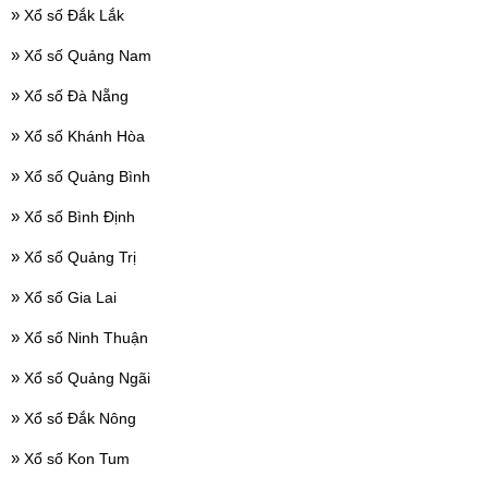
Xổ số Đắk Lắk
Xổ số Quảng Nam
Xổ số Đà Nẵng
Xổ số Khánh Hòa
Xổ số Quảng Bình
Xổ số Bình Định
Xổ số Quảng Trị
Xổ số Gia Lai
Xổ số Ninh Thuận
Xổ số Quảng Ngãi
Xổ số Đắk Nông
Xổ số Kon Tum