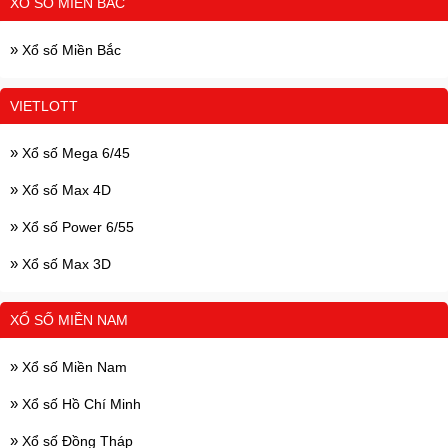
XỔ SỐ MIỀN BẮC
Xổ số Miền Bắc
VIETLOTT
Xổ số Mega 6/45
Xổ số Max 4D
Xổ số Power 6/55
Xổ số Max 3D
XỔ SỐ MIỀN NAM
Xổ số Miền Nam
Xổ số Hồ Chí Minh
Xổ số Đồng Tháp