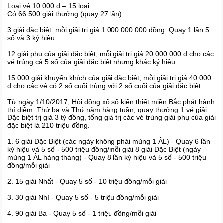
Loại vé 10.000 đ – 15 loại
Có 66.500 giải thưởng (quay 27 lần)
3 giải đặc biệt: mỗi giải trị giá 1.000.000.000 đồng. Quay 1 lần 5
số và 3 ký hiệu.
12 giải phụ của giải đặc biệt, mỗi giải trị giá 20.000.000 đ cho các
vé trúng cả 5 số của giải đặc biệt nhưng khác ký hiệu.
15.000 giải khuyến khích của giải đặc biệt, mỗi giải trị giá 40.000
đ cho các vé có 2 số cuối trùng với 2 số cuối của giải đặc biệt.
Từ ngày 1/10/2017, Hội đồng xổ số kiến thiết miền Bắc phát hành
thí điểm: Thứ ba và Thứ năm hàng tuần, quay thưởng 1 vé giải
Đặc biệt trị giá 3 tỷ đồng, tổng giá trị các vé trúng giải phụ của giải
đặc biệt là 210 triệu đồng.
1. 6 giải Đặc Biệt (các ngày không phải mùng 1 ÂL) - Quay 6 lần
ký hiệu và 5 số - 500 triệu đồng/mỗi giải 8 giải Đặc Biệt (ngày
mùng 1 ÂL hàng tháng) - Quay 8 lần ký hiệu và 5 số - 500 triệu
đồng/mỗi giải
2. 15 giải Nhất - Quay 5 số - 10 triệu đồng/mỗi giải
3. 30 giải Nhì - Quay 5 số - 5 triệu đồng/mỗi giải
4. 90 giải Ba - Quay 5 số - 1 triệu đồng/mỗi giải