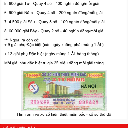
5. 600 giải Tư - Quay 4 số - 400 nghìn đồng/mỗi giải
6. 900 giải Năm - Quay 4 số - 200 nghìn đồng/mỗi giải
7. 4.500 giải Sáu - Quay 3 số - 100 nghìn đồng/mỗi giải
8. 60.000 giải Bảy - Quay 2 số - 40 nghìn đồng/mỗi giải.
*** Ngoài ra còn có:
+ 9 giải phụ Đặc biệt (các ngày không phải mùng 1 ÂL)
+ 12 giải phụ Đặc biệt (ngày mùng 1 ÂL hàng tháng)
Mỗi giải phụ đặc biệt trị giá 25 triệu đồng mỗi giải trúng.
Hình ảnh vé xổ số kiến thiết miền bắc - xổ số thủ đô